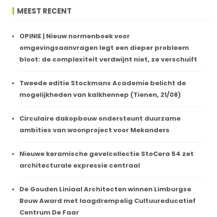
MEEST RECENT
OPINIE | Nieuw normenboek voor
omgevingsaanvragen legt een dieper probleem
bloot: de complexiteit verdwijnt niet, ze verschuift
Tweede editie Stockmans Academie belicht de
mogelijkheden van kalkhennep (Tienen, 21/08)
Circulaire dakopbouw ondersteunt duurzame
ambities van woonproject voor Mekanders
Nieuwe keramische gevelcollectie StoCera 54 zet
architecturale expressie centraal
De Gouden Liniaal Architecten winnen Limburgse
Bouw Award met laagdrempelig Cultuureducatief
Centrum De Faar