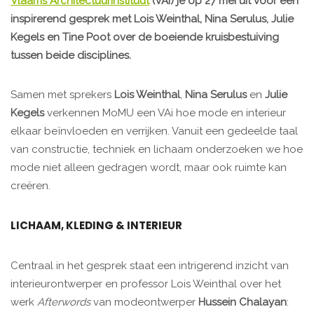
Vlaams Architectuurinstituut
(VAi) je op 27 mei uit voor een
inspirerend gesprek met Lois Weinthal, Nina Serulus, Julie
Kegels en Tine Poot over de boeiende kruisbestuiving
tussen beide disciplines.
Samen met sprekers
Lois Weinthal
,
Nina Serulus
en
Julie
Kegels
verkennen MoMU een VAi hoe mode en interieur
elkaar beïnvloeden en verrijken. Vanuit een gedeelde taal
van constructie, techniek en lichaam onderzoeken we hoe
mode niet alleen gedragen wordt, maar ook ruimte kan
creëren.
LICHAAM, KLEDING & INTERIEUR
Centraal in het gesprek staat een intrigerend inzicht van
interieurontwerper en professor Lois Weinthal over het
werk
Afterwords
van modeontwerper
Hussein Chalayan
: