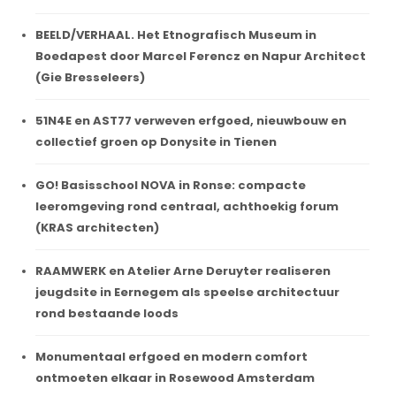
BEELD/VERHAAL. Het Etnografisch Museum in
Boedapest door Marcel Ferencz en Napur Architect
(Gie Bresseleers)
51N4E en AST77 verweven erfgoed, nieuwbouw en
collectief groen op Donysite in Tienen
GO! Basisschool NOVA in Ronse: compacte
leeromgeving rond centraal, achthoekig forum
(KRAS architecten)
RAAMWERK en Atelier Arne Deruyter realiseren
jeugdsite in Eernegem als speelse architectuur
rond bestaande loods
Monumentaal erfgoed en modern comfort
ontmoeten elkaar in Rosewood Amsterdam