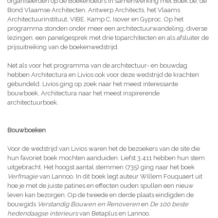
organiseerden op de Boekenbeurs in samenwerking met Boek.be, de
Bond Vlaamse Architecten, Antwerp Architects, het Vlaams
Architectuurinstituut, VIBE, Kamp C, Isover en Gyproc. Op het
programma stonden onder meer een architectuurwandeling, diverse
lezingen, een panelgesprek met drie toparchitecten en als afsluiter de
prijsuitreiking van de boekenwedstrijd.
Net als voor het programma van de architectuur- en bouwdag
hebben Architectura en Livios ook voor deze wedstrijd de krachten
gebundeld. Livios ging op zoek naar het meest interessante
bouwboek, Architectura naar het meest inspirerende
architectuurboek.
Bouwboeken
Voor de wedstrijd van Livios waren het de bezoekers van de site die
hun favoriet boek mochten aanduiden. Liefst 3.411 hebben hun stem
uitgebracht. Het hoogst aantal stemmen (735) ging naar het boek
Verfmagie
van Lannoo. In dit boek legt auteur Willem Fouquaert uit
hoe je met de juiste patines en effecten ouden spullen een nieuw
leven kan bezorgen. Op de tweede en derde plaats eindigden de
bouwgids
Verstandig Bouwen en Renoveren
en
De 100 beste
hedendaagse interieurs
van Betaplus en Lannoo.