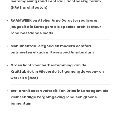
leeromgeving rond centraal, achthoekig forum
(KRAS architecten)
RAAMWERK en Atelier Arne Deruyter realiseren
jeugdsite in Eernegem als speelse architectuur
rond bestaande loods
Monumentaal erfgoed en modern comfort
ontmoeten elkaar in Rosewood Amsterdam
Groen licht voor herbestemming van de
Kruitfabriek in Vilvoorde tot gemengde woon- en
werksite (a2o)
evr-architecten voltooit Ten Dries in Landegem als
kleinschalige zorgomgeving rond een groene
binnentuin