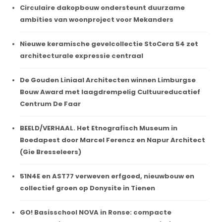
Circulaire dakopbouw ondersteunt duurzame
ambities van woonproject voor Mekanders
Nieuwe keramische gevelcollectie StoCera 54 zet
architecturale expressie centraal
De Gouden Liniaal Architecten winnen Limburgse
Bouw Award met laagdrempelig Cultuureducatief
Centrum De Faar
BEELD/VERHAAL. Het Etnografisch Museum in
Boedapest door Marcel Ferencz en Napur Architect
(Gie Bresseleers)
51N4E en AST77 verweven erfgoed, nieuwbouw en
collectief groen op Donysite in Tienen
GO! Basisschool NOVA in Ronse: compacte