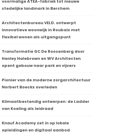
voormalige ATEA-fabriek tot nieuwe
stedelijke landmark in Berchem
Architectenbureau VELD. ontwerpt
innovatieve woonwijk in Roubaix met
flexibel wonen als uitgangspunt
Transformatie GC De Roosenberg door
Henley Halebrown en WV Architecten
opent gebouw naar park en vijvers
Pionier van de moderne zorgarchitectuur
Norbert Boeckx overleden
Klimaatbestendig ontwerpen: de Ladder
van Koeling als leidraad
Knauf Academy zet in op lokale
opleidingen en digitaal aanbod