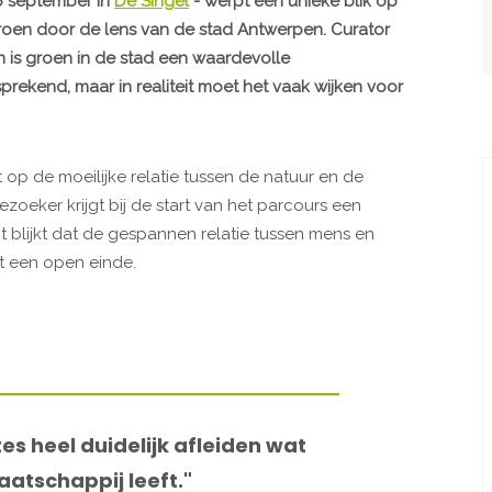
6 september in
De Singel
- werpt een unieke blik op
groen door de lens van de stad Antwerpen. Curator
n is groen in de stad een waardevolle
sprekend, maar in realiteit moet het vaak wijken voor
op de moeilijke relatie tussen de natuur en de
ker krijgt bij de start van het parcours een
it blijkt dat de gespannen relatie tussen mens en
t een open einde.
es heel duidelijk afleiden wat
aatschappij leeft."