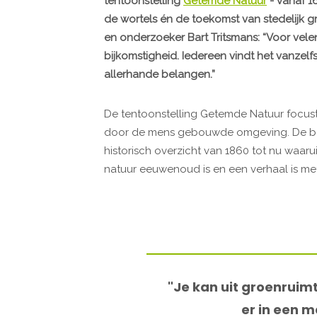
tentoonstelling
Getemde Natuur
- vanaf 1
de wortels én de toekomst van stedelijk 
en onderzoeker Bart Tritsmans: “Voor vele
bijkomstigheid. Iedereen vindt het vanzelf
allerhande belangen.”
De tentoonstelling Getemde Natuur focust 
door de mens gebouwde omgeving. De bezoe
historisch overzicht van 1860 tot nu waaru
natuur eeuwenoud is en een verhaal is me
"Je kan uit groenruimt
er in een m