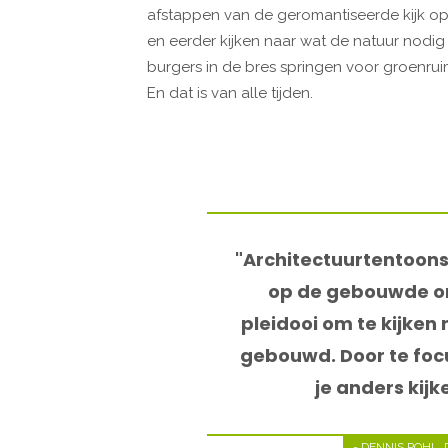
afstappen van de geromantiseerde kijk op
en eerder kijken naar wat de natuur nodig 
burgers in de bres springen voor groenru
En dat is van alle tijden.
"Architectuurtentoonst
op de gebouwde om
pleidooi om te kijken
gebouwd. Door te foc
je anders kij
- DENNIS POHL,