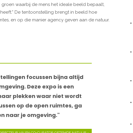
 groen waarbij de mens het ideale beeld bepaalt,
heeft.” De tentoonstelling brengt in beeld hoe
imtes, en op die manier agency geven aan de natuur.
ellingen focussen bijna altijd
geving. Deze expo is een
 naar plekken waar niet wordt
ussen op de open ruimtes, ga
ken naar je omgeving."
 DIRECTEUR VAI EN CO-CURATOR GETEMDE NATUUR -