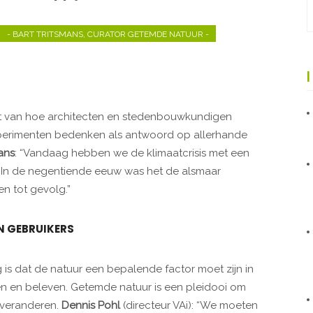
- BART TRITSMANS, CURATOR GETEMDE NATUUR -
ht van hoe architecten en stedenbouwkundigen
erimenten bedenken als antwoord op allerhande
ans
: “Vandaag hebben we de klimaatcrisis met een
. In de negentiende eeuw was het de alsmaar
n tot gevolg.”
N GEBRUIKERS
g is dat de natuur een bepalende factor moet zijn in
 en beleven. Getemde natuur is een pleidooi om
 veranderen.
Dennis Pohl
(directeur VAi): “We moeten