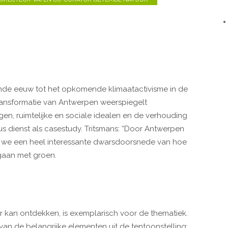
ende eeuw tot het opkomende klimaatactivisme in de
transformatie van Antwerpen weerspiegelt
en, ruimtelijke en sociale idealen en de verhouding
s dienst als casestudy. Tritsmans: “Door Antwerpen
en we een heel interessante dwarsdoorsnede van hoe
gaan met groen.
r kan ontdekken, is exemplarisch voor de thematiek.
en van de belangrijke elementen uit de tentoonstelling;