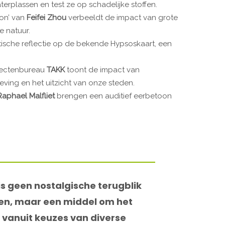
erplassen en test ze op schadelijke stoffen.
ion’ van
Feifei Zhou
verbeeldt de impact van grote
e natuur.
tische reflectie op de bekende Hypsoskaart, een
itectenbureau
TAKK
toont de impact van
ving en het uitzicht van onze steden.
Raphael Malfliet
brengen een auditief eerbetoon
is geen nostalgische terugblik
en, maar een middel om het
 vanuit keuzes van diverse