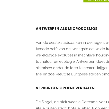
ANTWERPEN ALS MICROKOSMOS
Van de eerste stadsparken in de negenti
tweede helft van de twintigste eeuw; de 
wereldwijde evoluties in machtsverhouding
tot natuur en ecologie. Antwerpen doet du
historisch onder de loep te nemen, krijg
19e en 20e -eeuwse Europese steden om
VERBORGEN GROENE VERHALEN
De Singel, de plek waar je Getemde Natuu
Als je buiten stapt, bots je letterlijk op e