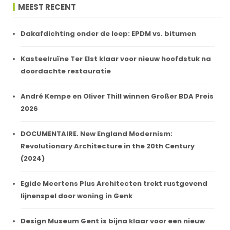
MEEST RECENT
Dakafdichting onder de loep: EPDM vs. bitumen
Kasteelruïne Ter Elst klaar voor nieuw hoofdstuk na
doordachte restauratie
André Kempe en Oliver Thill winnen Großer BDA Preis
2026
DOCUMENTAIRE. New England Modernism:
Revolutionary Architecture in the 20th Century
(2024)
Egide Meertens Plus Architecten trekt rustgevend
lijnenspel door woning in Genk
Design Museum Gent is bijna klaar voor een nieuw