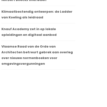
Klimaatbestendig ontwerpen: de Ladder
van Koeling als leidraad
Knauf Academy zet in op lokale
opleidingen en digitaal aanbod
Vlaamse Raad van de Orde van
Architecten betreurt gebrek aan overleg
over nieuwe normenboeken voor
omgevingsvergunningen