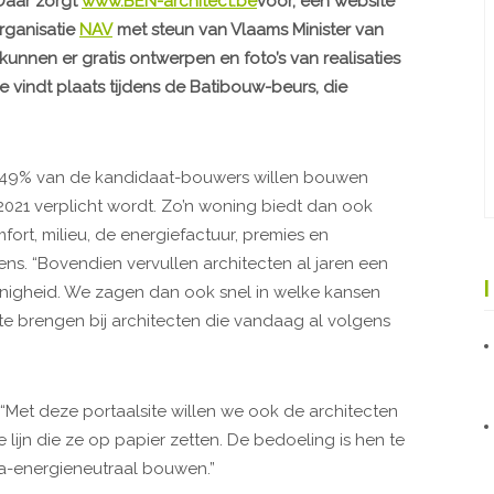
 Daar zorgt
www.BEN-architect.be
voor, een website
rganisatie
NAV
met steun van Vlaams Minister van
unnen er gratis ontwerpen en foto’s van realisaties
 vindt plaats tijdens de Batibouw-beurs, die
l 49% van de kandidaat-bouwers willen bouwen
021 verplicht wordt. Zo’n woning biedt dan ook
ort, milieu, de energiefactuur, premies en
ens. “Bovendien vervullen architecten al jaren een
inigheid. We zagen dan ook snel in welke kansen
te brengen bij architecten die vandaag al volgens
“Met deze portaalsite willen we ook de architecten
lijn die ze op papier zetten. De bedoeling is hen te
jna-energieneutraal bouwen.”