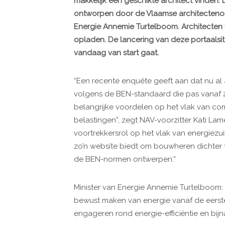
makkelijk een geschikte architect vinden.
ontworpen door de Vlaamse architecteno
Energie Annemie Turtelboom. Architecten k
opladen. De lancering van deze portaalsite
vandaag van start gaat.
“Een recente enquête geeft aan dat nu a
volgens de BEN-standaard die pas vanaf 2
belangrijke voordelen op het vlak van comf
belastingen”, zegt NAV-voorzitter Kati Lam
voortrekkersrol op het vlak van energiezu
zo’n website biedt om bouwheren dichter 
de BEN-normen ontwerpen.”
Minister van Energie Annemie Turtelboom: 
bewust maken van energie vanaf de eerste 
engageren rond energie-efficiëntie en bi