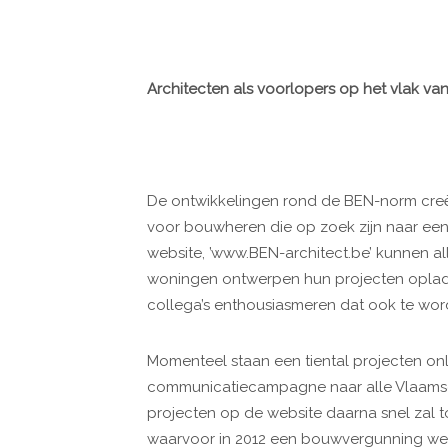
Architecten als voorlopers op het vlak va
De ontwikkelingen rond de BEN-norm creë
voor bouwheren die op zoek zijn naar een
website, ’www.BEN-architect.be’ kunnen al
woningen ontwerpen hun projecten opla
collega’s enthousiasmeren dat ook te wor
Momenteel staan een tiental projecten onl
communicatiecampagne naar alle Vlaamse 
projecten op de website daarna snel zal 
waarvoor in 2012 een bouwvergunning werd