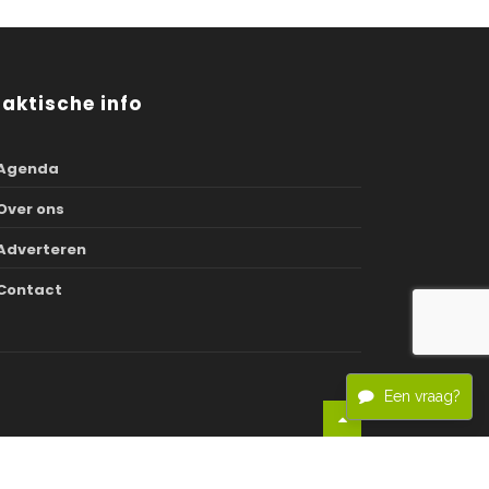
raktische info
Agenda
Over ons
Adverteren
Contact
Een vraag?