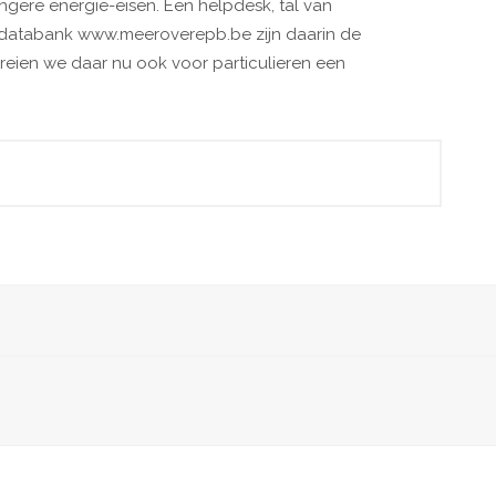
ngere energie-eisen. Een helpdesk, tal van
isdatabank www.meeroverepb.be zijn daarin de
eien we daar nu ook voor particulieren een