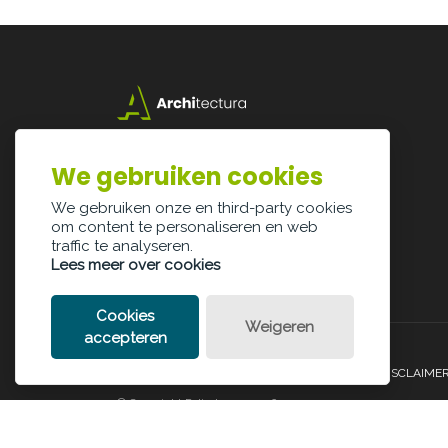
Lazarijstraat 168
3500 Hasselt
We gebruiken cookies
info@architectura.be
We gebruiken onze en third-party cookies
om content te personaliseren en web
traffic te analyseren.
Lees meer over cookies
Cookies
Weigeren
accepteren
PRIVACY POLICY
COOKIE POLICY
LEGAL DISCLAIME
© Copyright Palindroom 2026