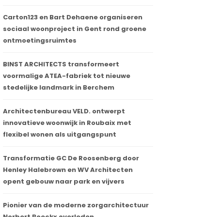
Carton123 en Bart Dehaene organiseren
sociaal woonproject in Gent rond groene
ontmoetingsruimtes
BINST ARCHITECTS transformeert
voormalige ATEA-fabriek tot nieuwe
stedelijke landmark in Berchem
Architectenbureau VELD. ontwerpt
innovatieve woonwijk in Roubaix met
flexibel wonen als uitgangspunt
Transformatie GC De Roosenberg door
Henley Halebrown en WV Architecten
opent gebouw naar park en vijvers
Pionier van de moderne zorgarchitectuur
Norbert Boeckx overleden