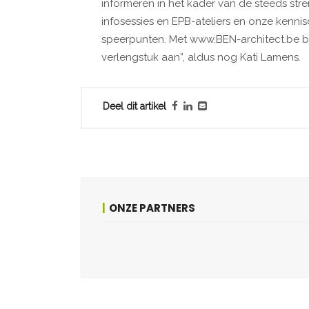
informeren in het kader van de steeds stre
infosessies en EPB-ateliers en onze kenn
speerpunten. Met www.BEN-architect.be br
verlengstuk aan”, aldus nog Kati Lamens.
Deel dit artikel
ONZE PARTNERS