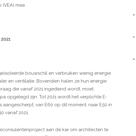
p (VEA) mee.
 2021
ïsoleerde bouwschil en verbruiken weinig energie
ter en ventilatie. Bovendien halen ze hun energie
raag die vanaf 2021 ingediend wordt, moet
a opgelegd zijn. Tot 2021 wordt het verplichte E-
 aangescherpt; van E60 op dit moment, naar E50 in
E30 vanaf 2021.
ieconsulentenproject aan de kar om architecten te