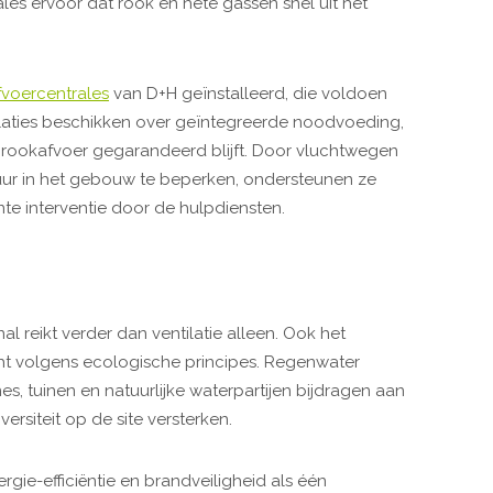
les ervoor dat rook en hete gassen snel uit het
voercentrales
van D+H geïnstalleerd, die voldoen
llaties beschikken over geïntegreerde noodvoeding,
e rookafvoer gegarandeerd blijft. Door vluchtwegen
uur in het gebouw te beperken, ondersteunen ze
nte interventie door de hulpdiensten.
l reikt verder dan ventilatie alleen. Ook het
t volgens ecologische principes. Regenwater
nes, tuinen en natuurlijke waterpartijen bijdragen aan
rsiteit op de site versterken.
nergie-efficiëntie en brandveiligheid als één