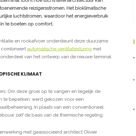
tterminal toont hoe luchthavenarchitectuur kan
 toenemende reizigersstromen. Het bioklimatische
rlijke luchtstromen, waardoor het energieverbruik
in te boeten op comfort.
ventilatie en rookafvoer ondersteunt deze duurzame
, combineert
automatische ventilatiesturing
met
l onderdeel van het ontwerp van de nieuwe terminal.
OPISCHE KLIMAAT
s. Om deze groei op te vangen en tegelijk de
n te beperken, werd gekozen voor een
atbeheersing. In plaats van een conventioneel,
ebouw zelf de basis van de thermische regeling.
menwerking met geassocieerd architect Olivier