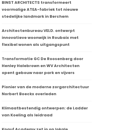
BINST ARCHITECTS transformeert
voormalige ATEA-fabriek tot nieuwe
stedelijke landmark in Berchem
Architectenbureau VELD. ontwerpt
innovatieve woonwijk in Roubaix met
flexibel wonen als uitgangspunt
Transformatie GC De Roosenberg door
Henley Halebrown en WV Architecten
opent gebouw naar park en vijvers
Pionier van de moderne zorgarchitectuur
Norbert Boeckx overleden
Klimaatbestendig ontwerpen: de Ladder
van Koeling als leidraad
Knauf Academy zet in op lokale