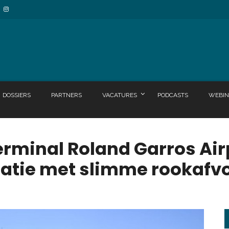
DOSSIERS
PARTNERS
VACATURES
PODCASTS
WEBIN
erminal Roland Garros Ai
ilatie met slimme rookafv