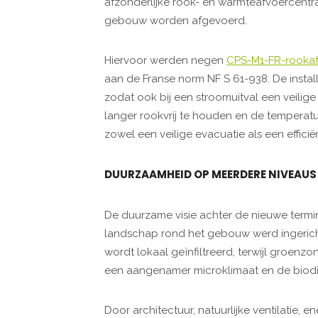
afzonderlijke rook- en warmteafvoercentra
gebouw worden afgevoerd.
Hiervoor werden negen
CPS-M1-FR-rookaf
aan de Franse norm NF S 61-938. De insta
zodat ook bij een stroomuitval een veilig
langer rookvrij te houden en de temperat
zowel een veilige evacuatie als een efficië
DUURZAAMHEID OP MEERDERE NIVEAUS
De duurzame visie achter de nieuwe termina
landschap rond het gebouw werd ingerich
wordt lokaal geïnfiltreerd, terwijl groenzo
een aangenamer microklimaat en de biodive
Door architectuur, natuurlijke ventilatie, e