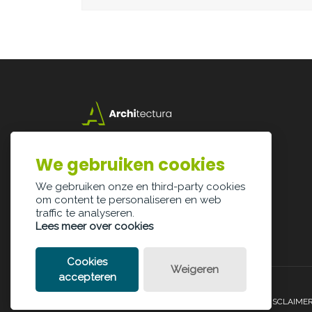
Lazarijstraat 168
3500 Hasselt
We gebruiken cookies
info@architectura.be
We gebruiken onze en third-party cookies
om content te personaliseren en web
traffic te analyseren.
Lees meer over cookies
Cookies
Weigeren
accepteren
PRIVACY POLICY
COOKIE POLICY
LEGAL DISCLAIME