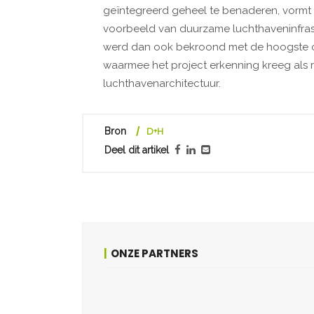
geïntegreerd geheel te benaderen, vormt 
voorbeeld van duurzame luchthaveninfrast
werd dan ook bekroond met de hoogste o
waarmee het project erkenning kreeg als 
luchthavenarchitectuur.
Bron
D+H
Deel dit artikel
ONZE PARTNERS