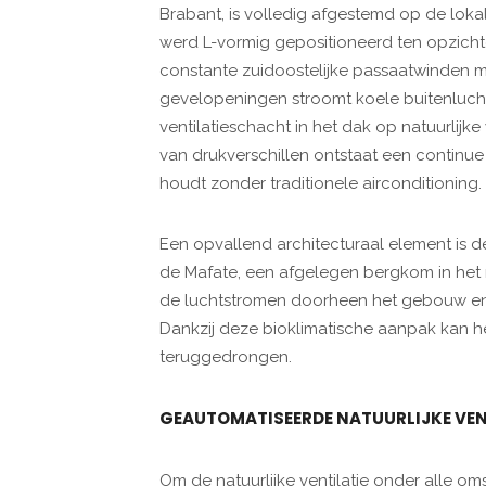
Brabant, is volledig afgestemd op de lok
werd L-vormig gepositioneerd ten opzic
constante zuidoostelijke passaatwinden m
gevelopeningen stroomt koele buitenlucht
ventilatieschacht in het dak op natuurlijk
van drukverschillen ontstaat een continue
houdt zonder traditionele airconditioning.
Een opvallend architecturaal element is 
de Mafate, een afgelegen bergkom in het
de luchtstromen doorheen het gebouw en l
Dankzij deze bioklimatische aanpak kan he
teruggedrongen.
GEAUTOMATISEERDE NATUURLIJKE VEN
Om de natuurlijke ventilatie onder alle o