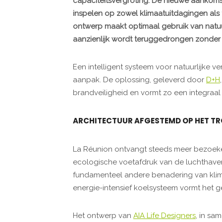
capaciteitsvergroting. De nieuwe aankoms
inspelen op zowel klimaatuitdagingen als
ontwerp maakt optimaal gebruik van natuu
aanzienlijk wordt teruggedrongen zonder 
Een intelligent systeem voor natuurlijke 
aanpak. De oplossing, geleverd door
D+H
brandveiligheid en vormt zo een integraa
ARCHITECTUUR AFGESTEMD OP HET TR
La Réunion ontvangt steeds meer bezoeker
ecologische voetafdruk van de luchthave
fundamenteel andere benadering van klima
energie-intensief koelsysteem vormt het g
Het ontwerp van
AIA Life Designers
, in sa