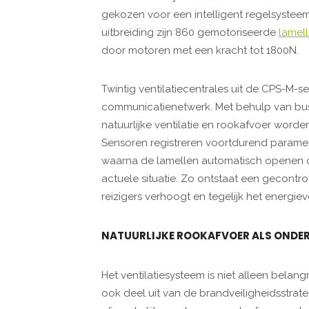
gekozen voor een intelligent regelsystee
uitbreiding zijn 860 gemotoriseerde
lamel
door motoren met een kracht tot 1800N.
Twintig ventilatiecentrales uit de CPS-M-
communicatienetwerk. Met behulp van bu
natuurlijke ventilatie en rookafvoer wo
Sensoren registreren voortdurend parame
waarna de lamellen automatisch openen of
actuele situatie. Zo ontstaat een gecontrol
reizigers verhoogt en tegelijk het energiev
NATUURLIJKE ROOKAFVOER ALS ONDER
Het ventilatiesysteem is niet alleen belan
ook deel uit van de brandveiligheidsstrate