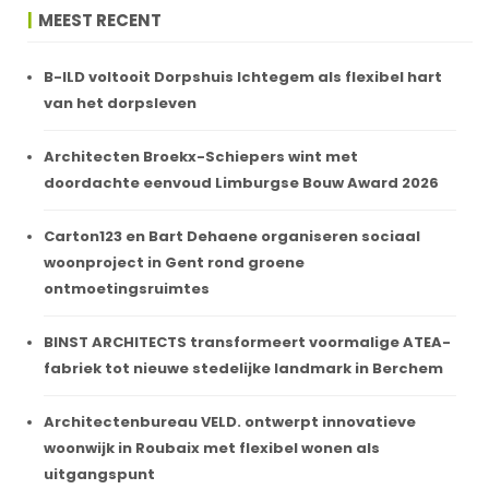
MEEST RECENT
B-ILD voltooit Dorpshuis Ichtegem als flexibel hart
van het dorpsleven
Architecten Broekx-Schiepers wint met
doordachte eenvoud Limburgse Bouw Award 2026
Carton123 en Bart Dehaene organiseren sociaal
woonproject in Gent rond groene
ontmoetingsruimtes
BINST ARCHITECTS transformeert voormalige ATEA-
fabriek tot nieuwe stedelijke landmark in Berchem
Architectenbureau VELD. ontwerpt innovatieve
woonwijk in Roubaix met flexibel wonen als
uitgangspunt