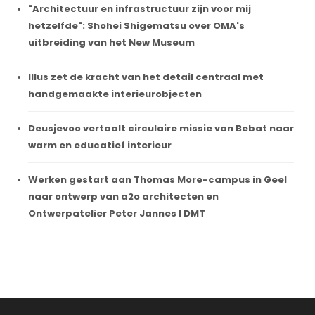
"Architectuur en infrastructuur zijn voor mij
hetzelfde": Shohei Shigematsu over OMA's
uitbreiding van het New Museum
Illus zet de kracht van het detail centraal met
handgemaakte interieurobjecten
Deusjevoo vertaalt circulaire missie van Bebat naar
warm en educatief interieur
Werken gestart aan Thomas More-campus in Geel
naar ontwerp van a2o architecten en
Ontwerpatelier Peter Jannes I DMT