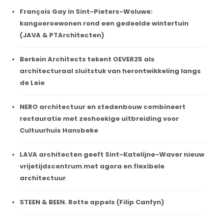
François Gay in Sint-Pieters-Woluwe:
kangoeroewonen rond een gedeelde wintertuin
(JAVA & PTArchitecten)
Berkein Architects tekent OEVER25 als
architecturaal sluitstuk van herontwikkeling langs
de Leie
NERO architectuur en stedenbouw combineert
restauratie met zeshoekige uitbreiding voor
Cultuurhuis Hansbeke
LAVA architecten geeft Sint-Katelijne-Waver nieuw
vrijetijdscentrum met agora en flexibele
architectuur
STEEN & BEEN. Rotte appels (Filip Canfyn)