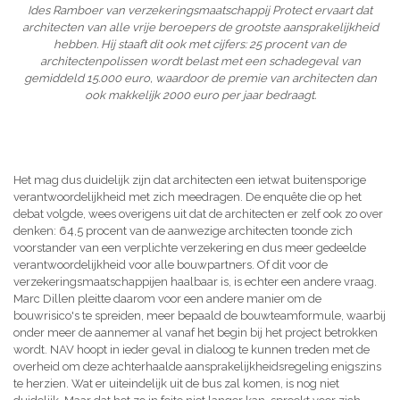
Ides Ramboer van verzekeringsmaatschappij Protect ervaart dat
architecten van alle vrije beroepers de grootste aansprakelijkheid
hebben. Hij staaft dit ook met cijfers: 25 procent van de
architectenpolissen wordt belast met een schadegeval van
gemiddeld 15.000 euro, waardoor de premie van architecten dan
ook makkelijk 2000 euro per jaar bedraagt.
Het mag dus duidelijk zijn dat architecten een ietwat buitensporige
verantwoordelijkheid met zich meedragen. De enquête die op het
debat volgde, wees overigens uit dat de architecten er zelf ook zo over
denken: 64,5 procent van de aanwezige architecten toonde zich
voorstander van een verplichte verzekering en dus meer gedeelde
verantwoordelijkheid voor alle bouwpartners. Of dit voor de
verzekeringsmaatschappijen haalbaar is, is echter een andere vraag.
Marc Dillen pleitte daarom voor een andere manier om de
bouwrisico's te spreiden, meer bepaald de bouwteamformule, waarbij
onder meer de aannemer al vanaf het begin bij het project betrokken
wordt. NAV hoopt in ieder geval in dialoog te kunnen treden met de
overheid om deze achterhaalde aansprakelijkheidsregeling enigszins
te herzien. Wat er uiteindelijk uit de bus zal komen, is nog niet