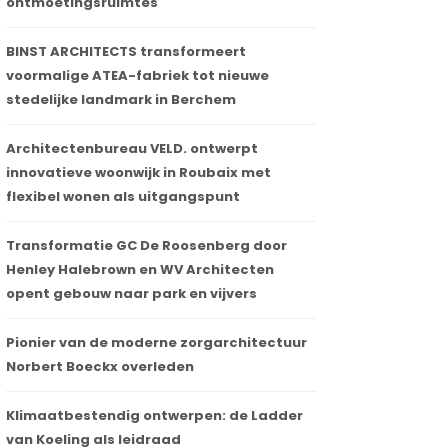
ontmoetingsruimtes
BINST ARCHITECTS transformeert
voormalige ATEA-fabriek tot nieuwe
stedelijke landmark in Berchem
Architectenbureau VELD. ontwerpt
innovatieve woonwijk in Roubaix met
flexibel wonen als uitgangspunt
Transformatie GC De Roosenberg door
Henley Halebrown en WV Architecten
opent gebouw naar park en vijvers
Pionier van de moderne zorgarchitectuur
Norbert Boeckx overleden
Klimaatbestendig ontwerpen: de Ladder
van Koeling als leidraad