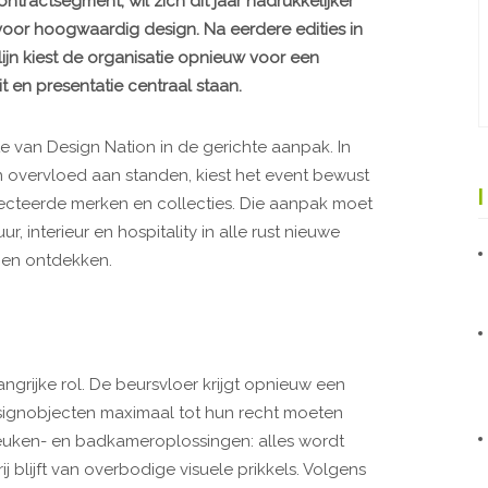
ontractsegment, wil zich dit jaar nadrukkelijker
 voor hoogwaardig design. Na eerdere edities in
lijn kiest de organisatie opnieuw voor een
t en presentatie centraal staan.
e van Design Nation in de gerichte aanpak. In
n overvloed aan standen, kiest het event bewust
ecteerde merken en collecties. Die aanpak moet
, interieur en hospitality in alle rust nieuwe
nen ontdekken.
ngrijke rol. De beursvloer krijgt opnieuw een
signobjecten maximaal tot hun recht moeten
euken- en badkameroplossingen: alles wordt
j blijft van overbodige visuele prikkels. Volgens