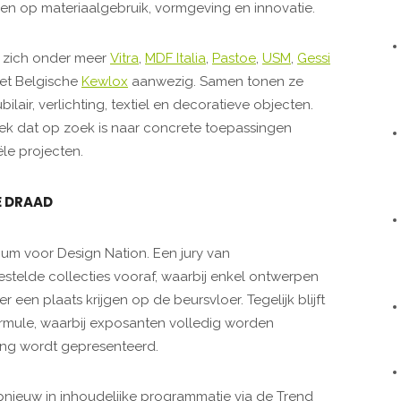
en op materiaalgebruik, vormgeving en innovatie.
 zich onder meer
Vitra
,
MDF Italia
,
Pastoe
,
USM
,
Gessi
het Belgische
Kewlox
aanwezig. Samen tonen ze
air, verlichting, textiel en decoratieve objecten.
ek dat op zoek is naar concrete toepassingen
ële projecten.
E DRAAD
erium voor Design Nation. Een jury van
stelde collecties vooraf, waarbij enkel ontwerpen
een plaats krijgen op de beursvloer. Tegelijk blijft
ormule, waarbij exposanten volledig worden
ting wordt gepresenteerd.
pnieuw in inhoudelijke programmatie via de Trend