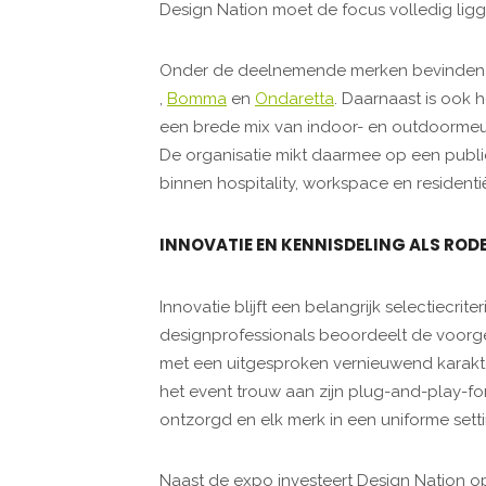
Design Nation moet de focus volledig ligg
Onder de deelnemende merken bevinden
,
Bomma
en
Ondaretta
. Daarnaast is ook 
een brede mix van indoor- en outdoormeubil
De organisatie mikt daarmee op een publi
binnen hospitality, workspace en residenti
INNOVATIE EN KENNISDELING ALS ROD
Innovatie blijft een belangrijk selectiecrit
designprofessionals beoordeelt de voorge
met een uitgesproken vernieuwend karakter 
het event trouw aan zijn plug-and-play-f
ontzorgd en elk merk in een uniforme set
Naast de expo investeert Design Nation o