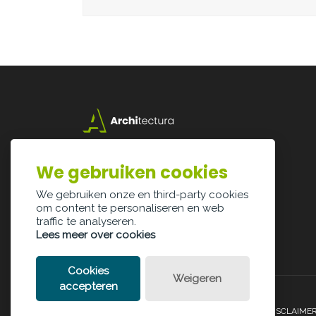
Lazarijstraat 168
3500 Hasselt
We gebruiken cookies
info@architectura.be
We gebruiken onze en third-party cookies
om content te personaliseren en web
traffic te analyseren.
Lees meer over cookies
Cookies
Weigeren
accepteren
PRIVACY POLICY
COOKIE POLICY
LEGAL DISCLAIME