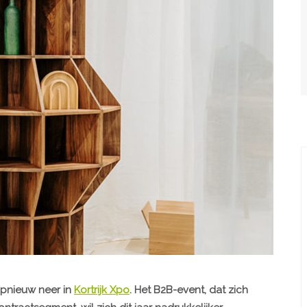
pnieuw neer in
Kortrijk Xpo
. Het B2B-event, dat zich