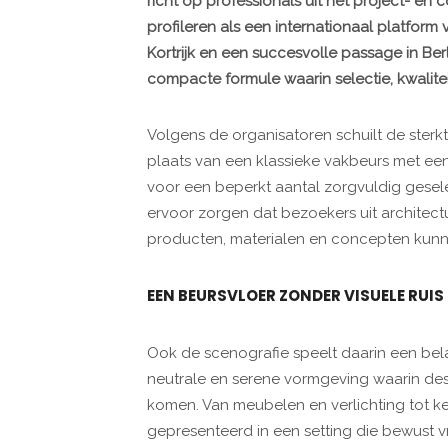
richt op professionals uit het project- en c
profileren als een internationaal platform
Kortrijk en een succesvolle passage in Ber
compacte formule waarin selectie, kwalitei
Volgens de organisatoren schuilt de sterkt
plaats van een klassieke vakbeurs met ee
voor een beperkt aantal zorgvuldig gesel
ervoor zorgen dat bezoekers uit architectuur
producten, materialen en concepten kun
EEN BEURSVLOER ZONDER VISUELE RUIS
Ook de scenografie speelt daarin een bela
neutrale en serene vormgeving waarin de
komen. Van meubelen en verlichting tot k
gepresenteerd in een setting die bewust vri