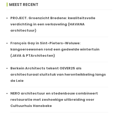
MEEST RECENT
PROJECT. Groenzicht Bredene: kwaliteitsvolle
verdichting in een verkaveling (HAVANA
architectuur)
François Gay in Sint-Pieters-Woluwe:
kangoeroewonen rond een gedeelde wintertuin
(JAVA & PTArchitecten)
Berkein Architects tekent OEVER25 als
architecturaal sluitstuk van herontwikkeling langs
de Leie
NERO architectuur en stedenbouw combineert
restauratie met zeshoekige uitbreiding voor
Cultuurhuis Hansbeke