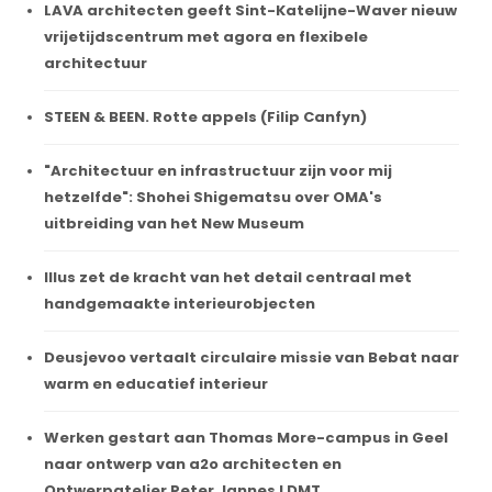
LAVA architecten geeft Sint-Katelijne-Waver nieuw
vrijetijdscentrum met agora en flexibele
architectuur
STEEN & BEEN. Rotte appels (Filip Canfyn)
"Architectuur en infrastructuur zijn voor mij
hetzelfde": Shohei Shigematsu over OMA's
uitbreiding van het New Museum
Illus zet de kracht van het detail centraal met
handgemaakte interieurobjecten
Deusjevoo vertaalt circulaire missie van Bebat naar
warm en educatief interieur
Werken gestart aan Thomas More-campus in Geel
naar ontwerp van a2o architecten en
Ontwerpatelier Peter Jannes I DMT