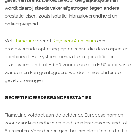
geval van brand. De keuze voor dergelijke systemen
wordt daarbij steeds vaker afgewogen tegen andere
prestatie-eisen, zoals isolatie, inbraakwerendheid en
ontwerpvrijheid.
Met
FlameLine
brengt
Reynaers Aluminium
een
brandwerende oplossing op de markt die deze aspecten
combineert. Het systeem behaalt een gecertificeerde
brandweerstand tot EI1 60 voor deuren en EI60 voor vaste
wanden en kan geïntegreerd worden in verschillende
geveloplossingen.
GECERTIFICEERDE BRANDPRESTATIES
FlameLine voldoet aan de geldende Europese normen
voor brandwerendheid en biedt een brandweerstand tot
60 minuten. Voor deuren gaat het om classificaties tot EI1