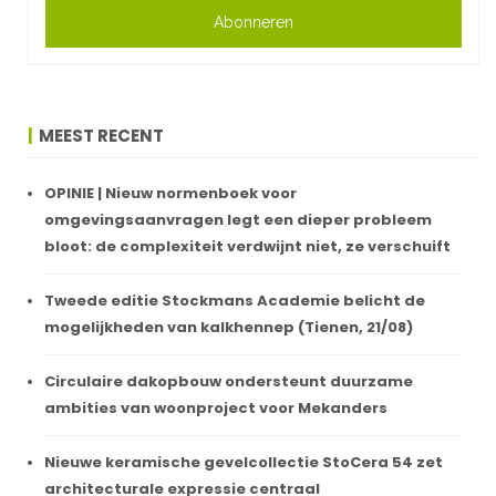
Abonneren
MEEST RECENT
OPINIE | Nieuw normenboek voor
omgevingsaanvragen legt een dieper probleem
bloot: de complexiteit verdwijnt niet, ze verschuift
Tweede editie Stockmans Academie belicht de
mogelijkheden van kalkhennep (Tienen, 21/08)
Circulaire dakopbouw ondersteunt duurzame
ambities van woonproject voor Mekanders
Nieuwe keramische gevelcollectie StoCera 54 zet
architecturale expressie centraal