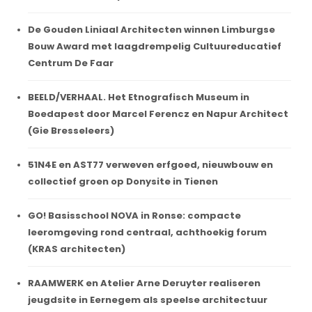
De Gouden Liniaal Architecten winnen Limburgse
Bouw Award met laagdrempelig Cultuureducatief
Centrum De Faar
BEELD/VERHAAL. Het Etnografisch Museum in
Boedapest door Marcel Ferencz en Napur Architect
(Gie Bresseleers)
51N4E en AST77 verweven erfgoed, nieuwbouw en
collectief groen op Donysite in Tienen
GO! Basisschool NOVA in Ronse: compacte
leeromgeving rond centraal, achthoekig forum
(KRAS architecten)
RAAMWERK en Atelier Arne Deruyter realiseren
jeugdsite in Eernegem als speelse architectuur