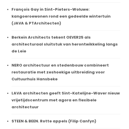
François Gay in Sint-Pieters-Woluwe:
kangoeroewonen rond een gedeelde wintertuin
(JAVA & PTArchitecten)
Berkein Architects tekent OEVER25 als
architecturaal sluitstuk van herontwikkeling langs
de Leie
NERO architectuur en stedenbouw combineert
restauratie met zeshoekige uitbreiding voor
Cultuurhuis Hansbeke
LAVA architecten geeft Sint-Katelijne-Waver nieuw
vrijetijdscentrum met agora en flexibele
architectuur
STEEN & BEEN. Rotte appels (Filip Canfyn)