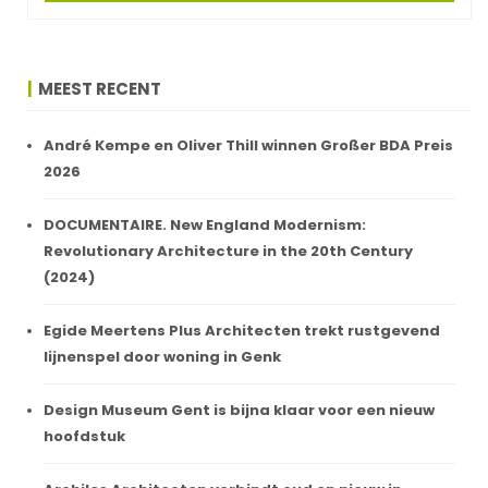
MEEST RECENT
André Kempe en Oliver Thill winnen Großer BDA Preis
2026
DOCUMENTAIRE. New England Modernism:
Revolutionary Architecture in the 20th Century
(2024)
Egide Meertens Plus Architecten trekt rustgevend
lijnenspel door woning in Genk
Design Museum Gent is bijna klaar voor een nieuw
hoofdstuk