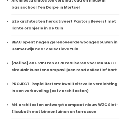
Archiles Architecten verbindt oud en nieuw in
basisschool Ten Dorpe in Mortsel
a2o architecten heractiveert Pastorij Beverst met
lichte oranjerie in de tuin
BEAU opent negen gerenoveerde woongebouwen in
Helmetwijk naar collectieve tuin
{define} en Frantzen et al realiseren voor MASEREEL
circulair kunstenaarspaviljoen rond collectief hart
PROJECT. Rapid Bertem: kwaliteitsvolle verdichting
in een verkaveling (ectv architecten)
M4 architecten ontwerpt compact nieuw WZC Sint-
Elisabeth met binnentuinen en terrassen