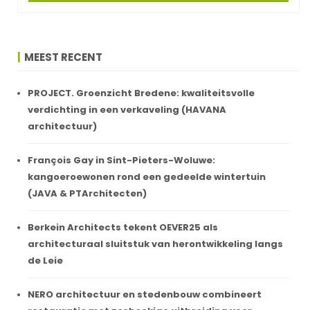
MEEST RECENT
PROJECT. Groenzicht Bredene: kwaliteitsvolle
verdichting in een verkaveling (HAVANA
architectuur)
François Gay in Sint-Pieters-Woluwe:
kangoeroewonen rond een gedeelde wintertuin
(JAVA & PTArchitecten)
Berkein Architects tekent OEVER25 als
architecturaal sluitstuk van herontwikkeling langs
de Leie
NERO architectuur en stedenbouw combineert