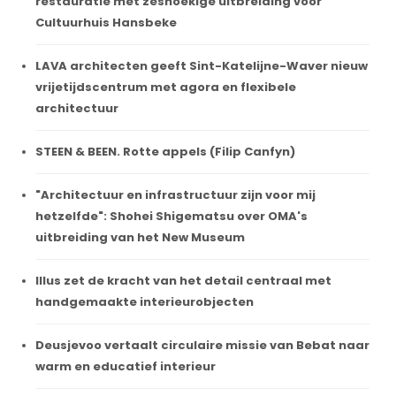
restauratie met zeshoekige uitbreiding voor
Cultuurhuis Hansbeke
LAVA architecten geeft Sint-Katelijne-Waver nieuw
vrijetijdscentrum met agora en flexibele
architectuur
STEEN & BEEN. Rotte appels (Filip Canfyn)
"Architectuur en infrastructuur zijn voor mij
hetzelfde": Shohei Shigematsu over OMA's
uitbreiding van het New Museum
Illus zet de kracht van het detail centraal met
handgemaakte interieurobjecten
Deusjevoo vertaalt circulaire missie van Bebat naar
warm en educatief interieur