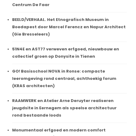
Centrum De Faar
BEELD/VERHAAL. Het Etnografisch Museum in
Boedapest door Marcel Ferencz en Napur Architect
(Gie Bresseleers)
51N4E en AST77 verweven erfgoed, nieuwbouw en
collectief groen op Donysite in Tienen
GO! Basisschool NOVA in Ronse: compacte
leeromgeving rond centraal, achthoekig forum
(KRAS architecten)
RAAMWERK en Atelier Arne Deruyter realiseren
jeugdsite in Eernegem als speelse architectuur
rond bestaande loods
Monumentaal erfgoed en modern comfort