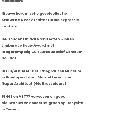
Mekanders
Nieuwe keramische gevelcollectie
StoCera 54 zet architecturale expressie
centraal
De Gouden Liniaal Architecten winnen
Limburgse Bouw Award met
laagdrempelig Cultuureducatief Centrum
De Faar
BEELD/VERHAAL. Het Etnografisch Museum
in Boedapest door Marcel Ferencz en
Napur Architect (Gie Bresseleers)
51N4E en AST77 verweven erfgoed,
nieuwbouw en collectief groen op Donysite
in Tienen