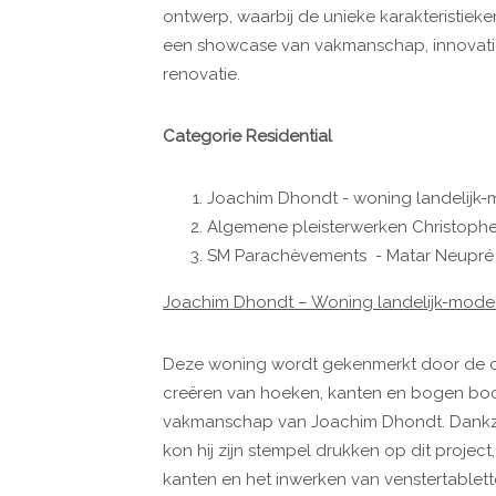
ontwerp, waarbij de unieke karakteristieken
een showcase van vakmanschap, innovatie 
renovatie.
Categorie Residential
Joachim Dhondt - woning landelijk-m
Algemene pleisterwerken Christoph
SM Parachèvements - Matar Neupré
Joachim Dhondt – Woning landelijk-modern
Deze woning wordt gekenmerkt door de co
creëren van hoeken, kanten en bogen bood
vakmanschap van Joachim Dhondt. Dankzi
kon hij zijn stempel drukken op dit projec
kanten en het inwerken van venstertabletten