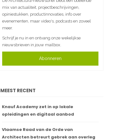
De Architectura-nieuwsbrief biedt een boeiende
mix van actualiteit, projectbeschrijvingen,
opiniestukken, productinnovaties, info over
evenementen, maar video's, podcasts en zoveel
meer.
Schrijf je nu in en ontvang onze wekelijkse
nieuwsbrieven in jouw mailbox.
Abonneren
MEEST RECENT
Knauf Academy zet in op lokale
opleidingen en digitaal aanbod
Vlaamse Raad van de Orde van
Architecten betreurt gebrek aan overleg