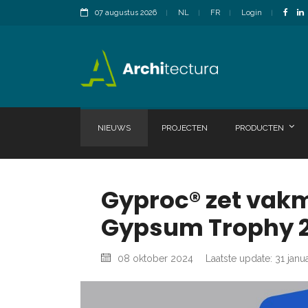
07 augustus 2026
NL
FR
Login
NIEUWS
PROJECTEN
PRODUCTEN
Gyproc® zet vakm
Gypsum Trophy 
08 oktober 2024
Laatste update: 31 janu