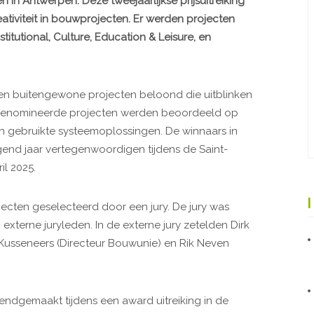
in Antwerpen. Deze tweejaarlijkse prijsuitreiking
iviteit in bouwprojecten. Er werden projecten
titutional, Culture, Education & Leisure, en
rden buitengewone projecten beloond die uitblinken
De genomineerde projecten werden beoordeeld op
n gebruikte systeemoplossingen. De winnaars in
gend jaar vertegenwoordigen tijdens de Saint-
il 2025.
jecten geselecteerd door een jury. De jury was
xterne juryleden. In de externe jury zetelden Dirk
 Kusseneers (Directeur Bouwunie) en Rik Neven
endgemaakt tijdens een award uitreiking in de