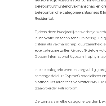
het Koninklijk Museum voor Schone Kunsten 
bekroont uitmuntend vakmanschap en creat
bekroont in drie categorieën: Business & Ins
Residential.
Tijdens deze tweejaarlijkse wedstrijd we
in innovatie en technische uitvoering. 
criteria als vakmanschap, duurzaamheid e
elke categorie zullen Gyproc® België vol
Gobain International Gypsum Trophy in apr
In elke categorie werden zorgvuldig 3 pro
samengesteld uit Gyproc® specialisten en e
Mattheeuws (architect-Voorzitter NAV), Jo
(zaakvoerder Palindroom).
De winnaars in elke categorie werden bek