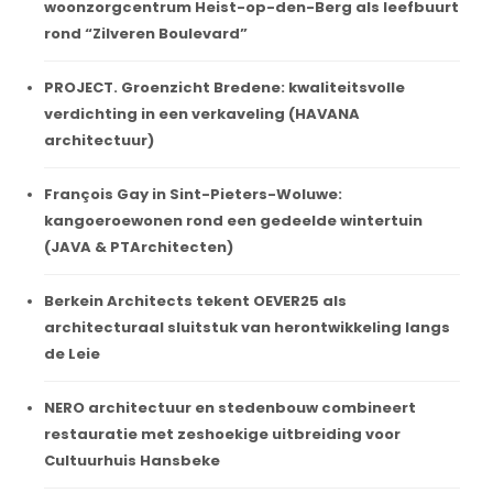
woonzorgcentrum Heist-op-den-Berg als leefbuurt
rond “Zilveren Boulevard”
PROJECT. Groenzicht Bredene: kwaliteitsvolle
verdichting in een verkaveling (HAVANA
architectuur)
François Gay in Sint-Pieters-Woluwe:
kangoeroewonen rond een gedeelde wintertuin
(JAVA & PTArchitecten)
Berkein Architects tekent OEVER25 als
architecturaal sluitstuk van herontwikkeling langs
de Leie
NERO architectuur en stedenbouw combineert
restauratie met zeshoekige uitbreiding voor
Cultuurhuis Hansbeke