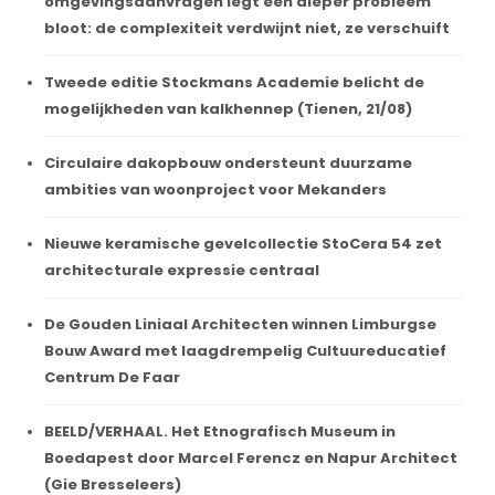
omgevingsaanvragen legt een dieper probleem
bloot: de complexiteit verdwijnt niet, ze verschuift
Tweede editie Stockmans Academie belicht de
mogelijkheden van kalkhennep (Tienen, 21/08)
Circulaire dakopbouw ondersteunt duurzame
ambities van woonproject voor Mekanders
Nieuwe keramische gevelcollectie StoCera 54 zet
architecturale expressie centraal
De Gouden Liniaal Architecten winnen Limburgse
Bouw Award met laagdrempelig Cultuureducatief
Centrum De Faar
BEELD/VERHAAL. Het Etnografisch Museum in
Boedapest door Marcel Ferencz en Napur Architect
(Gie Bresseleers)