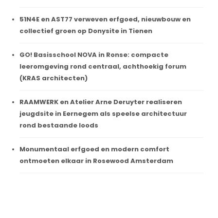
51N4E en AST77 verweven erfgoed, nieuwbouw en
collectief groen op Donysite in Tienen
GO! Basisschool NOVA in Ronse: compacte
leeromgeving rond centraal, achthoekig forum
(KRAS architecten)
RAAMWERK en Atelier Arne Deruyter realiseren
jeugdsite in Eernegem als speelse architectuur
rond bestaande loods
Monumentaal erfgoed en modern comfort
ontmoeten elkaar in Rosewood Amsterdam