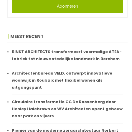
Abonneren
MEEST RECENT
BINST ARCHITECTS transformeert voormalige ATEA-
fabriek tot nieuwe stedelijke landmark in Berchem
Architectenbureau VELD. ontwerpt innovatieve
woonwijk in Roubaix met flexibel wonen als
uitgangspunt
Circulaire transformatie GC De Roosenberg door
Henley Halebrown en WV Architecten opent gebouw
naar park en vijvers
Pionier van de moderne zorgarchitectuur Norbert