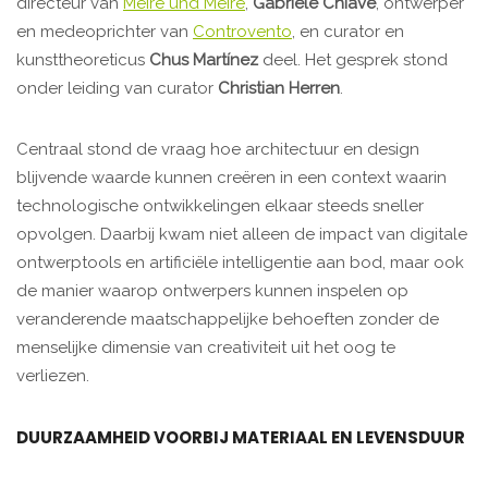
directeur van
Meiré und Meiré
,
Gabriele Chiave
, ontwerper
en medeoprichter van
Controvento
, en curator en
kunsttheoreticus
Chus Martínez
deel. Het gesprek stond
onder leiding van curator
Christian Herren
.
Centraal stond de vraag hoe architectuur en design
blijvende waarde kunnen creëren in een context waarin
technologische ontwikkelingen elkaar steeds sneller
opvolgen. Daarbij kwam niet alleen de impact van digitale
ontwerptools en artificiële intelligentie aan bod, maar ook
de manier waarop ontwerpers kunnen inspelen op
veranderende maatschappelijke behoeften zonder de
menselijke dimensie van creativiteit uit het oog te
verliezen.
DUURZAAMHEID VOORBIJ MATERIAAL EN LEVENSDUUR