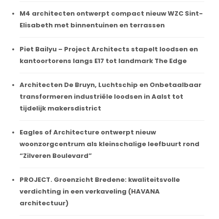
M4 architecten ontwerpt compact nieuw WZC Sint-
Elisabeth met binnentuinen en terrassen
Piet Bailyu – Project Architects stapelt loodsen en
kantoortorens langs E17 tot landmark The Edge
Architecten De Bruyn, Luchtschip en Onbetaalbaar
transformeren industriële loodsen in Aalst tot
tijdelijk makersdistrict
Eagles of Architecture ontwerpt nieuw
woonzorgcentrum als kleinschalige leefbuurt rond
“Zilveren Boulevard”
PROJECT. Groenzicht Bredene: kwaliteitsvolle
verdichting in een verkaveling (HAVANA
architectuur)