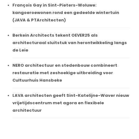
François Gay in Sint-Pieters-Woluwe:
kangoeroewonen rond een gedeelde wintertuin
(JAVA & PTArchitecten)
Berkein Architects tekent OEVER25 als
architecturaal sluitstuk van herontwikkeling langs
de Leie
NERO architectuur en stedenbouw combineert
restauratie met zeshoekige uitbreiding voor
Cultuurhuis Hansbeke
LAVA architecten geeft Sint-Katelijne-Waver nieuw
vrijetijdscentrum met agora en flexibele
architectuur