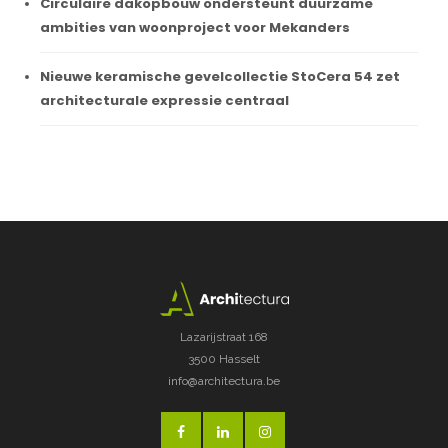
Circulaire dakopbouw ondersteunt duurzame
ambities van woonproject voor Mekanders
Nieuwe keramische gevelcollectie StoCera 54 zet
architecturale expressie centraal
Lazarijstraat 168
3500 Hasselt
info@architectura.be