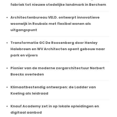
fabriek tot nieuwe stedelijke landmark in Berchem
Architectenbureau VELD. ontwerpt innovatieve
woonwijk in Roubaix met flexibel wonen als
uitgangspunt
Transformatie GC De Roosenberg door Henley
Halebrown en WV Architecten opent gebouw naar
park en vijvers
Pionier van de moderne zorgarchitectuur Norbert
Boeckx overleden
Klimaatbestendig ontwerpen: de Ladder van
Koeling als leidraad
Knauf Academy zet in op lokale opleidingen en
digitaal aanbod