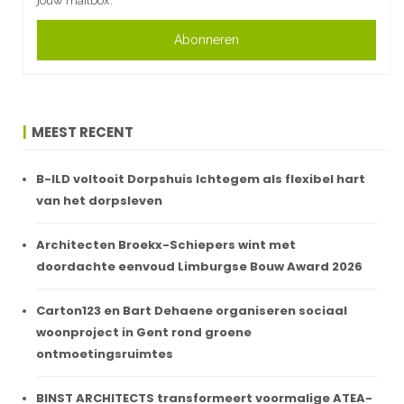
jouw mailbox.
Abonneren
MEEST RECENT
B-ILD voltooit Dorpshuis Ichtegem als flexibel hart
van het dorpsleven
Architecten Broekx-Schiepers wint met
doordachte eenvoud Limburgse Bouw Award 2026
Carton123 en Bart Dehaene organiseren sociaal
woonproject in Gent rond groene
ontmoetingsruimtes
BINST ARCHITECTS transformeert voormalige ATEA-