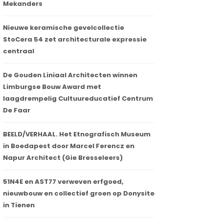
Mekanders
Nieuwe keramische gevelcollectie
StoCera 54 zet architecturale expressie
centraal
De Gouden Liniaal Architecten winnen
Limburgse Bouw Award met
laagdrempelig Cultuureducatief Centrum
De Faar
BEELD/VERHAAL. Het Etnografisch Museum
in Boedapest door Marcel Ferencz en
Napur Architect (Gie Bresseleers)
51N4E en AST77 verweven erfgoed,
nieuwbouw en collectief groen op Donysite
in Tienen