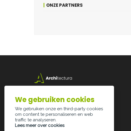
ONZE PARTNERS
Lazarijstraat 168
3500 Hasselt
We gebruiken cookies
info@architectura.be
We gebruiken onze en third-party cookies
om content te personaliseren en web
traffic te analyseren.
Lees meer over cookies