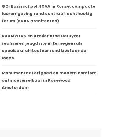
GO! Basisschool NOVA in Ronse: compacte
leeromgeving rond centraal, achthoekig
forum (KRAS architecten)
RAAMWERK en Atelier Arne Deruyter
realiseren jeugdsite in Eernegem als
speelse architectuur rond bestaande
loods
Monumentaal erfgoed en modern comfort
ontmoeten elkaar in Rosewood
Amsterdam