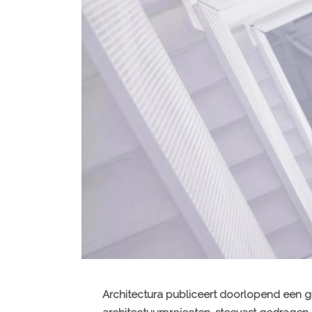
Architectura publiceert doorlopend een g