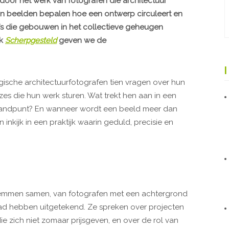
door het werk van fotografen die architectuur
un beelden bepalen hoe een ontwerp circuleert en
oto’s die gebouwen in het collectieve geheugen
ek
Scherpgesteld
geven we de
ische architectuurfotografen tien vragen over hun
zes die hun werk sturen. Wat trekt hen aan in een
tandpunt? En wanneer wordt een beeld meer dan
inkijk in een praktijk waarin geduld, precisie en
temmen samen, van fotografen met een achtergrond
 pad hebben uitgetekend. Ze spreken over projecten
e zich niet zomaar prijsgeven, en over de rol van