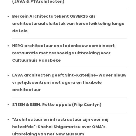
(JAVA & PTArchitecten)
Berkein Architects tekent OEVER25 als
architecturaal sluitstuk van herontwikkeling langs
de Leie
NERO architectuur en stedenbouw combineert
restauratie met zeshoekige uitbreiding voor
Cultuurhuis Hansbeke
LAVA architecten geeft Sint-Katelijne-Waver nieuw
vrijetijdscentrum met agora en flexibele
architectuur
STEEN & BEEN. Rotte appels (Filip Canfyn)
"Architectuur en infrastructuur zijn voor mij
hetzelfde": Shohei Shigematsu over OMA's
uitbreiding van het New Museum