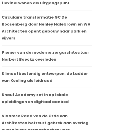
flexibel wonen als uitgangspunt
Circulaire transformatie GC De
Roosenberg door Henley Halebrown en WV
Architecten opent gebouw naar park en
vijvers
Pionier van de moderne zorgarchitectuur
Norbert Boeckx overleden
Klimaatbestendig ontwerpen: de Ladder
van Koeling als leidraad
Knauf Academy zet in op lokale
opleidingen en digitaal aanbod
Vlaamse Raad van de Orde van
Architecten betreurt gebrek aan overleg
over nieuwe normenboeken voor