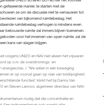
ganisatie UNIZO scharen zich achter het voorstel
een gefaseerde manier, te starten met de
rschuwen ze om de discussie niet te vernauwen tot
 bevriezen van bijkomend ruimtebeslag. Het
taande ruimtebeslag verhogen is minstens even
g naar bebouwde ruimte zal immers blijven toenemen.
dt geboden voor het innemen van open ruimte, zal de
een kans van slagen krijgen.
et volgens UNIZO en NAV niet alleen het vrijwaren
oord op o.m. de overstromings- en
 energiecrisis...). "We willen in één beweging
en er op vooruit gaan op vlak van bedrijvigheid
schillende functies", klinkt het bij Danny Van
O en Steven Lannoo, algemeen directeur van NAV.
trumentarium nodig dat die concentratie en
t. Een instrumentarium ook waarbij alle