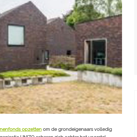
enenfonds opzetten
om de grondeigenaars volledig