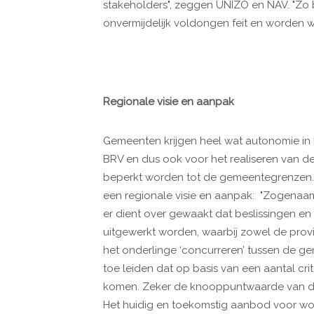
stakeholders", zeggen UNIZO en NAV. "Zo bl
onvermijdelijk voldongen feit en worden w
Regionale visie en aanpak
Gemeenten krijgen heel wat autonomie in h
BRV en dus ook voor het realiseren van de 
beperkt worden tot de gemeentegrenzen. N
een regionale visie en aanpak: "Zogenaamd
er dient over gewaakt dat beslissingen en
uitgewerkt worden, waarbij zowel de provi
het onderlinge ‘concurreren’ tussen de 
toe leiden dat op basis van een aantal crite
komen. Zeker de knooppuntwaarde van de l
Het huidig en toekomstig aanbod voor won