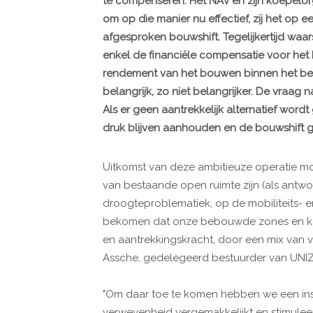
te compenseren. Het NAV en zijn koepelor
om op die manier nu effectief, zij het op 
afgesproken bouwshift. Tegelijkertijd waa
enkel de financiële compensatie voor het
rendement van het bouwen binnen het bes
belangrijk, zo niet belangrijker. De vraa
Als er geen aantrekkelijk alternatief wor
druk blijven aanhouden en de bouwshift g
Uitkomst van deze ambitieuze operatie mo
van bestaande open ruimte zijn (als antw
droogteproblematiek, op de mobiliteits- en
bekomen dat onze bebouwde zones en kern
en aantrekkingskracht, door een mix van ver
Assche, gedelegeerd bestuurder van UNIZ
"Om daar toe te komen hebben we een ins
verwevenheid vergemakkelijkt en stimuleer