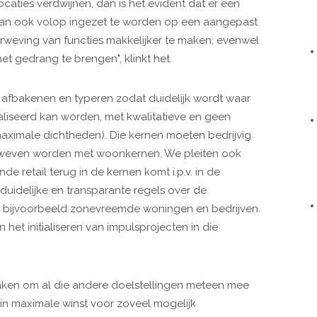
caties verdwijnen, dan is het evident dat er een
 dan ook volop ingezet te worden op een aangepast
rweving van functies makkelijker te maken; evenwel
et gedrang te brengen", klinkt het.
fbakenen en typeren zodat duidelijk wordt waar
aliseerd kan worden, met kwalitatieve en geen
 maximale dichtheden). Die kernen moeten bedrijvig
erweven worden met woonkernen. We pleiten ook
de retail terug in de kernen komt i.p.v. in de
uidelijke en transparante regels over de
als bijvoorbeeld zonevreemde woningen en bedrijven.
et initialiseren van impulsprojecten in die
ken om al die andere doelstellingen meteen mee
 in maximale winst voor zoveel mogelijk