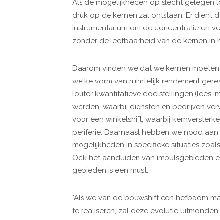
Als de mogelijkheden op slecht gelegen lo
druk op de kernen zal ontstaan. Er dient
instrumentarium om de concentratie en ve
zonder de leefbaarheid van de kernen in h
Daarom vinden we dat we kernen moeten a
welke vorm van ruimtelijk rendement gere
louter kwantitatieve doelstellingen (lees:
worden, waarbij diensten en bedrijven v
voor een winkelshift, waarbij kernversterken
periferie. Daarnaast hebben we nood aan d
mogelijkheden in specifieke situaties zo
Ook het aanduiden van impulsgebieden en h
gebieden is een must.
"Als we van de bouwshift een hefboom ma
te realiseren, zal deze evolutie uitmonden