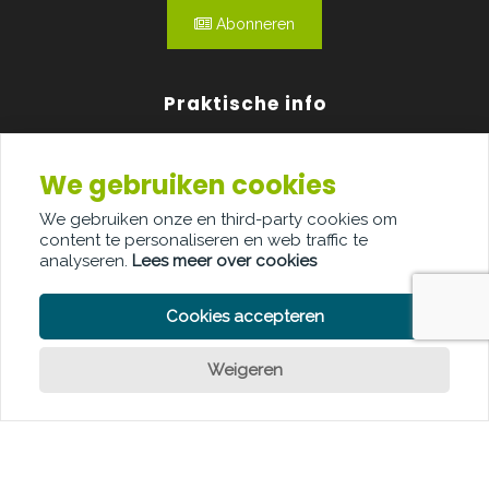
Abonneren
Praktische info
Agenda
We gebruiken cookies
Over ons
We gebruiken onze en third-party cookies om
content te personaliseren en web traffic te
Adverteren
analyseren.
Lees meer over cookies
Contact
Cookies accepteren
Weigeren
Een vraag?
PRIVACY POLICY
COOKIE POLICY
LEGAL DISCLAIMER
© Copyright Palindroom 2026