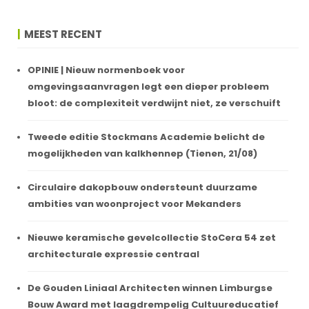
MEEST RECENT
OPINIE | Nieuw normenboek voor
omgevingsaanvragen legt een dieper probleem
bloot: de complexiteit verdwijnt niet, ze verschuift
Tweede editie Stockmans Academie belicht de
mogelijkheden van kalkhennep (Tienen, 21/08)
Circulaire dakopbouw ondersteunt duurzame
ambities van woonproject voor Mekanders
Nieuwe keramische gevelcollectie StoCera 54 zet
architecturale expressie centraal
De Gouden Liniaal Architecten winnen Limburgse
Bouw Award met laagdrempelig Cultuureducatief