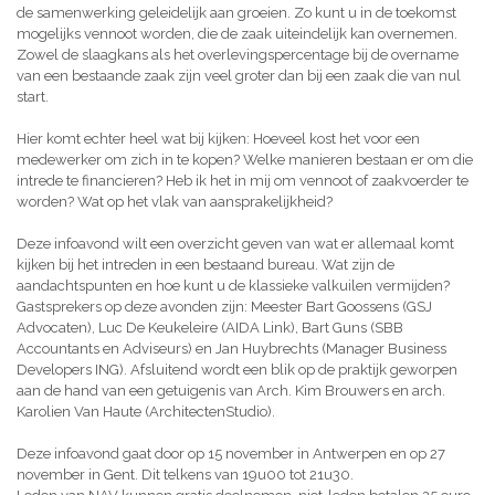
de samenwerking geleidelijk aan groeien. Zo kunt u in de toekomst
mogelijks vennoot worden, die de zaak uiteindelijk kan overnemen.
Zowel de slaagkans als het overlevingspercentage bij de overname
van een bestaande zaak zijn veel groter dan bij een zaak die van nul
start.
Hier komt echter heel wat bij kijken: Hoeveel kost het voor een
medewerker om zich in te kopen? Welke manieren bestaan er om die
intrede te financieren? Heb ik het in mij om vennoot of zaakvoerder te
worden? Wat op het vlak van aansprakelijkheid?
Deze infoavond wilt een overzicht geven van wat er allemaal komt
kijken bij het intreden in een bestaand bureau. Wat zijn de
aandachtspunten en hoe kunt u de klassieke valkuilen vermijden?
Gastsprekers op deze avonden zijn: Meester Bart Goossens (GSJ
Advocaten), Luc De Keukeleire (AIDA Link), Bart Guns (SBB
Accountants en Adviseurs) en Jan Huybrechts (Manager Business
Developers ING). Afsluitend wordt een blik op de praktijk geworpen
aan de hand van een getuigenis van Arch. Kim Brouwers en arch.
Karolien Van Haute (ArchitectenStudio).
Deze infoavond gaat door op 15 november in Antwerpen en op 27
november in Gent. Dit telkens van 19u00 tot 21u30.