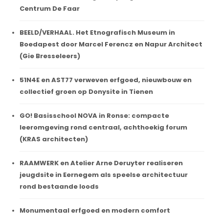
Centrum De Faar
BEELD/VERHAAL. Het Etnografisch Museum in
Boedapest door Marcel Ferencz en Napur Architect
(Gie Bresseleers)
51N4E en AST77 verweven erfgoed, nieuwbouw en
collectief groen op Donysite in Tienen
GO! Basisschool NOVA in Ronse: compacte
leeromgeving rond centraal, achthoekig forum
(KRAS architecten)
RAAMWERK en Atelier Arne Deruyter realiseren
jeugdsite in Eernegem als speelse architectuur
rond bestaande loods
Monumentaal erfgoed en modern comfort