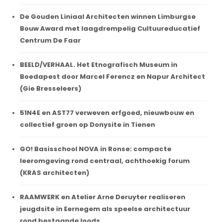
De Gouden Liniaal Architecten winnen Limburgse
Bouw Award met laagdrempelig Cultuureducatief
Centrum De Faar
BEELD/VERHAAL. Het Etnografisch Museum in
Boedapest door Marcel Ferencz en Napur Architect
(Gie Bresseleers)
51N4E en AST77 verweven erfgoed, nieuwbouw en
collectief groen op Donysite in Tienen
GO! Basisschool NOVA in Ronse: compacte
leeromgeving rond centraal, achthoekig forum
(KRAS architecten)
RAAMWERK en Atelier Arne Deruyter realiseren
jeugdsite in Eernegem als speelse architectuur
rond bestaande loods