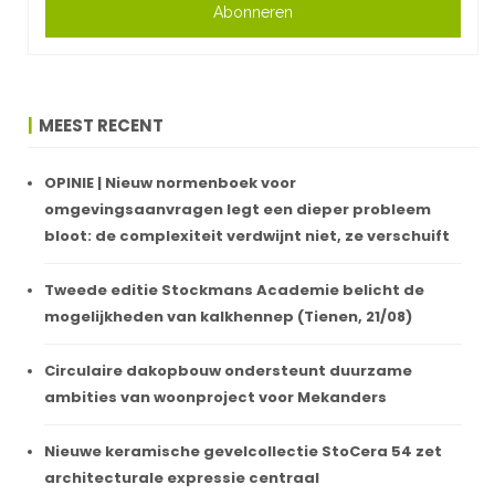
Abonneren
MEEST RECENT
OPINIE | Nieuw normenboek voor
omgevingsaanvragen legt een dieper probleem
bloot: de complexiteit verdwijnt niet, ze verschuift
Tweede editie Stockmans Academie belicht de
mogelijkheden van kalkhennep (Tienen, 21/08)
Circulaire dakopbouw ondersteunt duurzame
ambities van woonproject voor Mekanders
Nieuwe keramische gevelcollectie StoCera 54 zet
architecturale expressie centraal