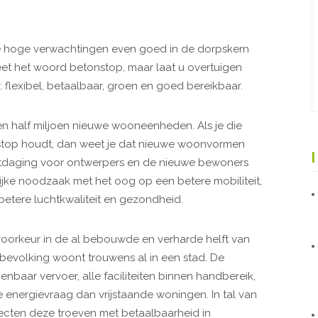
 de hoge verwachtingen even goed in de dorpskern
eet het woord betonstop, maar laat u overtuigen
lexibel, betaalbaar, groen en goed bereikbaar.
n half miljoen nieuwe wooneenheden. Als je die
stop houdt, dan weet je dat nieuwe woonvormen
itdaging voor ontwerpers en de nieuwe bewoners
ijke noodzaak met het oog op een betere mobiliteit,
etere luchtkwaliteit en gezondheid.
voorkeur in de al bebouwde en verharde helft van
dbevolking woont trouwens al in een stad. De
nbaar vervoer, alle faciliteiten binnen handbereik,
energievraag dan vrijstaande woningen. In tal van
cten deze troeven met betaalbaarheid in