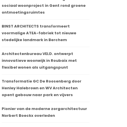
sociaal woonproject in Gent rond groene
ontmoetingsruimtes
BINST ARCHITECTS transformeert
voormalige ATEA-fabriek tot nieuwe
stedelijke landmark in Berchem
Architectenbureau VELD. ontwerpt
innovatieve woonwijk in Roubaix met
flexibel wonen als uitgangspunt
Transformatie GC De Roosenberg door
Henley Halebrown en WV Architecten
opent gebouw naar park en vijvers
Pionier van de moderne zorgarchitectuur
Norbert Boeckx overleden