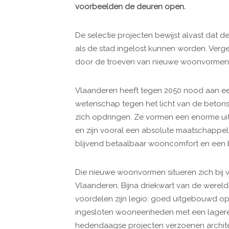
voorbeelden de deuren open.
De selectie projecten bewijst alvast dat
als de stad ingelost kunnen worden. Verg
door de troeven van nieuwe woonvormen: f
Vlaanderen heeft tegen 2050 nood aan ee
wetenschap tegen het licht van de beton
zich opdringen. Ze vormen een enorme u
en zijn vooral een absolute maatschappel
blijvend betaalbaar wooncomfort en een b
Die nieuwe woonvormen situeren zich bij 
Vlaanderen. Bijna driekwart van de werel
voordelen zijn legio: goed uitgebouwd ope
ingesloten wooneenheden met een lagere 
hedendaagse projecten verzoenen archite