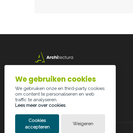
Lazarijstraat 168
3500 Hasselt
We gebruiken cookies
info@architectura.be
We gebruiken onze en third-party cookies
om content te personaliseren en web
traffic te analyseren.
Lees meer over cookies
Cookies
Weigeren
accepteren