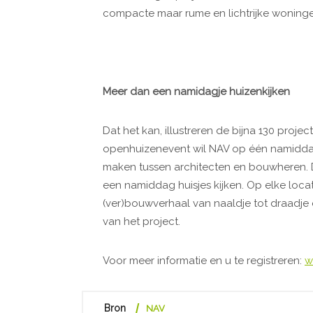
compacte maar rume en lichtrijke woning
Meer dan een namidagje huizenkijken
Dat het kan, illustreren de bijna 130 proje
openhuizenevent wil NAV op één namiddag
maken tussen architecten en bouwheren. D
een namiddag huisjes kijken. Op elke loc
(ver)bouwverhaal van naaldje tot draadje 
van het project.
Voor meer informatie en u te registreren:
w
Bron
NAV