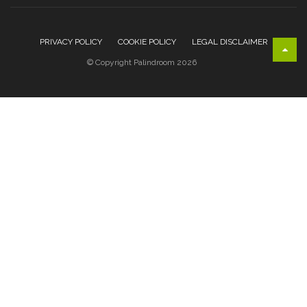
PRIVACY POLICY
COOKIE POLICY
LEGAL DISCLAIMER
© Copyright Palindroom 2026