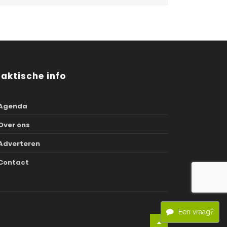
raktische info
Agenda
Over ons
Adverteren
Contact
Een vraag?