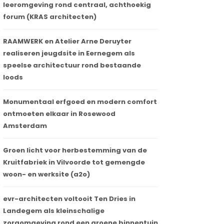
leeromgeving rond centraal, achthoekig
forum (KRAS architecten)
RAAMWERK en Atelier Arne Deruyter
realiseren jeugdsite in Eernegem als
speelse architectuur rond bestaande
loods
Monumentaal erfgoed en modern comfort
ontmoeten elkaar in Rosewood
Amsterdam
Groen licht voor herbestemming van de
Kruitfabriek in Vilvoorde tot gemengde
woon- en werksite (a2o)
evr-architecten voltooit Ten Dries in
Landegem als kleinschalige
zorgomgeving rond een groene binnentuin