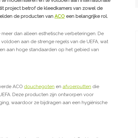
en te moderniseren en te voldoen aan internationale
it project betrof de kleedkamers van zowel de
peelden de producten van
ACO
een belangrijke rol.
meer dan alleen esthetische verbeteringen. De
 voldoen aan de strenge regels van de UEFA, wat
doen aan hoge standaarden op het gebied van
leverde ACO
douchegoten
en
afvoerputten
die
e UEFA. Deze producten zijn ontworpen voor
ging, waardoor ze bijdragen aan een hygiënische