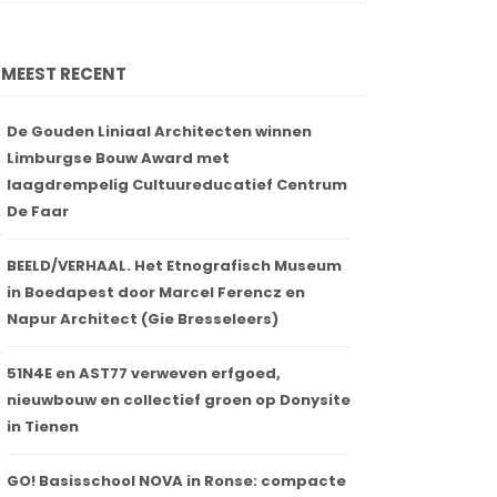
MEEST RECENT
De Gouden Liniaal Architecten winnen
Limburgse Bouw Award met
laagdrempelig Cultuureducatief Centrum
De Faar
BEELD/VERHAAL. Het Etnografisch Museum
in Boedapest door Marcel Ferencz en
Napur Architect (Gie Bresseleers)
51N4E en AST77 verweven erfgoed,
nieuwbouw en collectief groen op Donysite
in Tienen
GO! Basisschool NOVA in Ronse: compacte