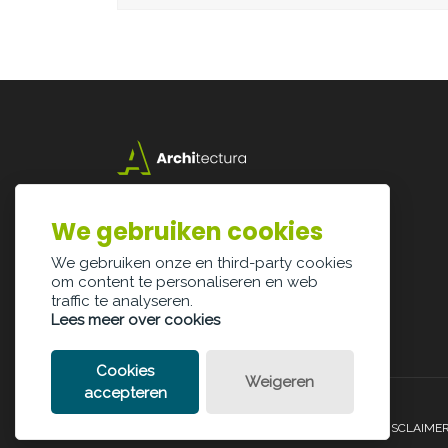
Lazarijstraat 168
3500 Hasselt
We gebruiken cookies
info@architectura.be
We gebruiken onze en third-party cookies
om content te personaliseren en web
traffic te analyseren.
Lees meer over cookies
Cookies
Weigeren
accepteren
PRIVACY POLICY
COOKIE POLICY
LEGAL DISCLAIME