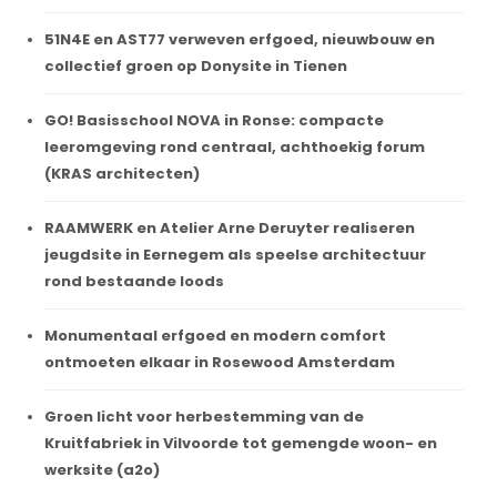
51N4E en AST77 verweven erfgoed, nieuwbouw en
collectief groen op Donysite in Tienen
GO! Basisschool NOVA in Ronse: compacte
leeromgeving rond centraal, achthoekig forum
(KRAS architecten)
RAAMWERK en Atelier Arne Deruyter realiseren
jeugdsite in Eernegem als speelse architectuur
rond bestaande loods
Monumentaal erfgoed en modern comfort
ontmoeten elkaar in Rosewood Amsterdam
Groen licht voor herbestemming van de
Kruitfabriek in Vilvoorde tot gemengde woon- en
werksite (a2o)