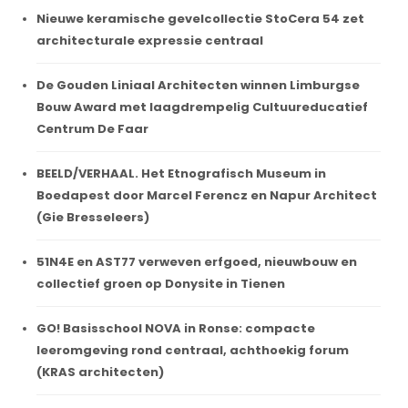
Nieuwe keramische gevelcollectie StoCera 54 zet
architecturale expressie centraal
De Gouden Liniaal Architecten winnen Limburgse
Bouw Award met laagdrempelig Cultuureducatief
Centrum De Faar
BEELD/VERHAAL. Het Etnografisch Museum in
Boedapest door Marcel Ferencz en Napur Architect
(Gie Bresseleers)
51N4E en AST77 verweven erfgoed, nieuwbouw en
collectief groen op Donysite in Tienen
GO! Basisschool NOVA in Ronse: compacte
leeromgeving rond centraal, achthoekig forum
(KRAS architecten)