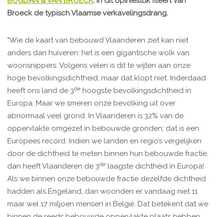
BOGDAN & VAN BROECK
. In dit opiniestuk fileert Van
Broeck de typisch Vlaamse verkavelingsdrang.
"Wie de kaart van bebouwd Vlaanderen ziet kan niet
anders dan huiveren: het is een gigantische wolk van
woonsnippers. Volgens velen is dit te wijten aan onze
hoge bevolkingsdichtheid, maar dat klopt niet. Inderdaad
de
heeft ons land de 3
hoogste bevolkingsdichtheid in
Europa. Maar we smeren onze bevolking uit over
abnormaal veel grond. In Vlaanderen is 32% van de
oppervlakte omgezet in bebouwde gronden; dat is een
Europees record. Indien we landen en regio’s vergelijken
door de dichtheid te meten binnen hun bebouwde fractie,
de
dan heeft Vlaanderen de 3
laagste dichtheid in Europa!
Als we binnen onze bebouwde fractie dezelfde dichtheid
hadden als Engeland, dan woonden er vandaag niet 11
maar wel 17 miljoen mensen in België. Dat betekent dat we
binnen de reeds bebouwde oppervlakte plaats hebben