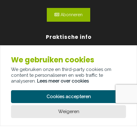
Abonneren
Praktische info
Agenda
We gebruiken cookies
Over ons
We gebruiken onze en third-party cookies om
content te personaliseren en web traffic te
Adverteren
analyseren.
Lees meer over cookies
Contact
Cookies accepteren
Weigeren
Een vraag?
PRIVACY POLICY
COOKIE POLICY
LEGAL DISCLAIMER
© Copyright Palindroom 2026