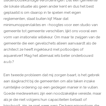
stedenbouwkundige verordeningen. Dat een gemeente
de lokale situatie als geen ander kent en dus het best
geplaatst is om daarop in te spelen met eigen
reglementen, staat buiten kijf. Maar dat
minimumoppervlaktes en –hoogtes voor een studio van
gemeente tot gemeente verschillen, lijkt ons vooral een
vorm van irrationele willekeur. Om maar te zwijgen van de
gemeente die een gevelschets alleen aanvaardt als de
architect ze heeft ingekleurd met potloodjes of
aquarelverf. Mag het allemaal iets beter onderbouwd
a.u.b.?
Een tweede probleem dat mij zorgen baart, is het gebrek
aan slagkracht bij de gemeenten om alle taken inzake
ruimtelijke ordening op een gedegen manier in te vullen.
Goede medewerkers zijn een noodzakelijke vereiste, maar
als je die niet volgens hun capaciteiten betaalt of
bijschoolt, zijn ze snel weer weg. De besparingsstorm die