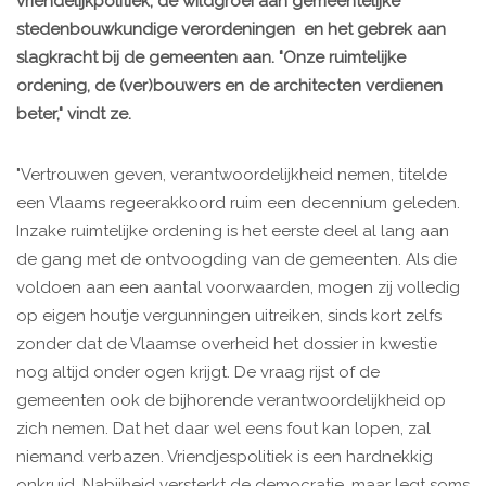
vriendelijkpolitiek, de wildgroei aan gemeentelijke
stedenbouwkundige verordeningen en het gebrek aan
slagkracht bij de gemeenten aan. "Onze ruimtelijke
ordening, de (ver)bouwers en de architecten verdienen
beter," vindt ze.
"Vertrouwen geven, verantwoordelijkheid nemen, titelde
een Vlaams regeerakkoord ruim een decennium geleden.
Inzake ruimtelijke ordening is het eerste deel al lang aan
de gang met de ontvoogding van de gemeenten. Als die
voldoen aan een aantal voorwaarden, mogen zij volledig
op eigen houtje vergunningen uitreiken, sinds kort zelfs
zonder dat de Vlaamse overheid het dossier in kwestie
nog altijd onder ogen krijgt. De vraag rijst of de
gemeenten ook de bijhorende verantwoordelijkheid op
zich nemen. Dat het daar wel eens fout kan lopen, zal
niemand verbazen. Vriendjespolitiek is een hardnekkig
onkruid. Nabijheid versterkt de democratie, maar legt soms