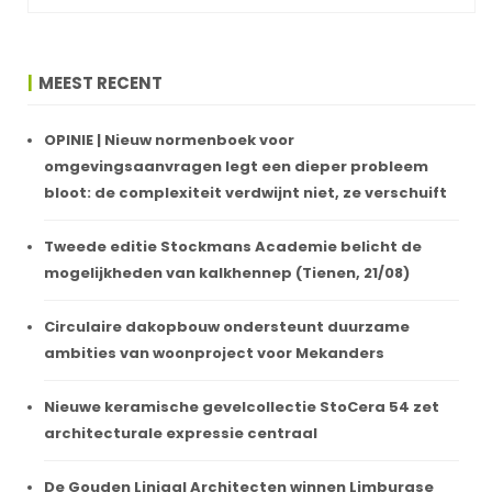
MEEST RECENT
OPINIE | Nieuw normenboek voor
omgevingsaanvragen legt een dieper probleem
bloot: de complexiteit verdwijnt niet, ze verschuift
Tweede editie Stockmans Academie belicht de
mogelijkheden van kalkhennep (Tienen, 21/08)
Circulaire dakopbouw ondersteunt duurzame
ambities van woonproject voor Mekanders
Nieuwe keramische gevelcollectie StoCera 54 zet
architecturale expressie centraal
De Gouden Liniaal Architecten winnen Limburgse