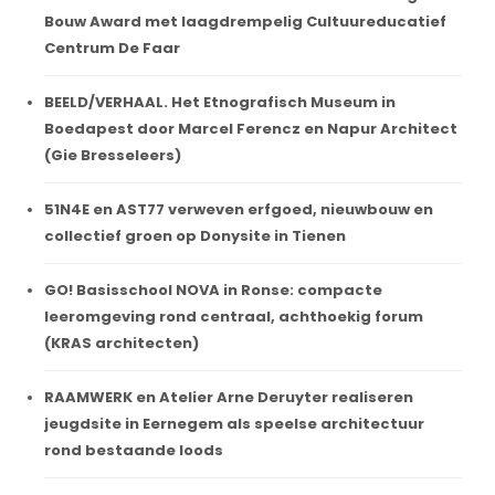
Bouw Award met laagdrempelig Cultuureducatief
Centrum De Faar
BEELD/VERHAAL. Het Etnografisch Museum in
Boedapest door Marcel Ferencz en Napur Architect
(Gie Bresseleers)
51N4E en AST77 verweven erfgoed, nieuwbouw en
collectief groen op Donysite in Tienen
GO! Basisschool NOVA in Ronse: compacte
leeromgeving rond centraal, achthoekig forum
(KRAS architecten)
RAAMWERK en Atelier Arne Deruyter realiseren
jeugdsite in Eernegem als speelse architectuur
rond bestaande loods