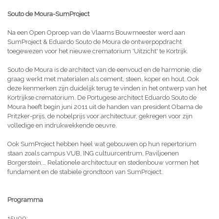
Souto de Moura-SumProject
Na een Open Oproep van de Vlaams Bouwmeester werd aan
SumProject & Eduardo Souto de Moura de ontwerpopdracht
toegewezen voor het nieuwe crematorium 'Uitzicht' te Kortrijk.
Souto de Moura is de architect van de eenvoud en de harmonie, die
graag werkt met materialen als cement, steen, koper en hout. Ook
deze kenmerken zijn duidelijk terug te vinden in het ontwerp van het
Kortrijkse crematorium. De Portugese architect Eduardo Souto de
Moura heeft begin juni 2011 uit de handen van president Obama de
Pritzker-prijs, de nobelprijs voor architectuur, gekregen voor zijn
volledige en indrukwekkende oeuvre.
Ook SumProject hebben heel wat gebouwen op hun repertorium
staan zoals campus VUB, ING cultuurcentrum, Paviljoenen
Borgerstein,… Relationele architectuur en stedenbouw vormen het
fundament en de stabiele grondtoon van SumProject.
Programma
15u00: