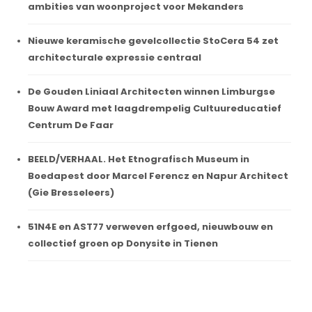
ambities van woonproject voor Mekanders
Nieuwe keramische gevelcollectie StoCera 54 zet
architecturale expressie centraal
De Gouden Liniaal Architecten winnen Limburgse
Bouw Award met laagdrempelig Cultuureducatief
Centrum De Faar
BEELD/VERHAAL. Het Etnografisch Museum in
Boedapest door Marcel Ferencz en Napur Architect
(Gie Bresseleers)
51N4E en AST77 verweven erfgoed, nieuwbouw en
collectief groen op Donysite in Tienen