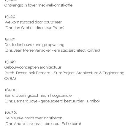
Ontvangst in foyer met welkomstkoffie
15u20:
Welkomstwoord door bouwheer
(Dhr. Jan Sabbe - directeur Psilon)
15u30:
De stedenbouwkundige opvatting
(Dhr. Jean Pierre Vanacker - ere stadsarchitect Kortrijk)
15u40:
Gebouwconcept en architectuur
(Arch. Deconinck Bernard - SumProject, Architecture & Engineering
CVBA)
16u00:
Een uitvoeringstechnisch hoogstandje
(Dhr. Bernard Joye - gedelegeerd bestuurder Furnibo)
16u30:
De nieuwe norm over zichtbeton
(Dhr. André Jasienski - directeur Febelcem)