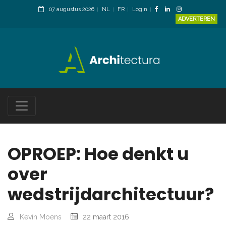
07 augustus 2026
NL
FR
Login
ADVERTEREN
OPROEP: Hoe denkt u
over
wedstrijdarchitectuur?
Kevin Moens
22 maart 2016