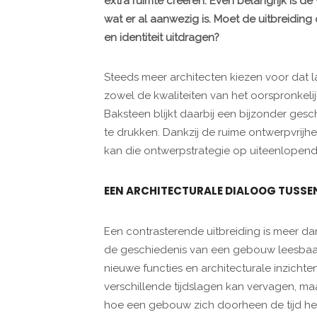
extra ruimte creëren. Even belangrijk is 
wat er al aanwezig is. Moet de uitbreidin
en identiteit uitdragen?
Steeds meer architecten kiezen voor dat l
zowel de kwaliteiten van het oorspronkel
Baksteen blijkt daarbij een bijzonder gesc
te drukken. Dankzij de ruime ontwerpvrijh
kan die ontwerpstrategie op uiteenlopend
EEN ARCHITECTURALE DIALOOG TUSSEN
Een contrasterende uitbreiding is meer d
de geschiedenis van een gebouw leesbaar
nieuwe functies en architecturale inzicht
verschillende tijdslagen kan vervagen, 
hoe een gebouw zich doorheen de tijd hee