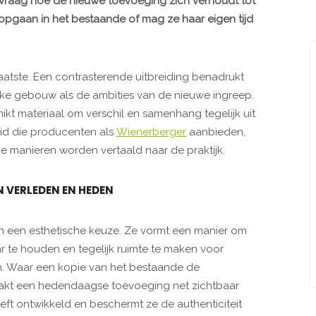
de vraag hoe de nieuwe toevoeging zich verhoudt tot
g opgaan in het bestaande of mag ze haar eigen tijd
aatste. Een contrasterende uitbreiding benadrukt
ijke gebouw als de ambities van de nieuwe ingreep.
hikt materiaal om verschil en samenhang tegelijk uit
eid die producenten als
Wienerberger
aanbieden,
e manieren worden vertaald naar de praktijk.
 VERLEDEN EN HEDEN
an een esthetische keuze. Ze vormt een manier om
 te houden en tegelijk ruimte te maken voor
en. Waar een kopie van het bestaande de
maakt een hedendaagse toevoeging net zichtbaar
ft ontwikkeld en beschermt ze de authenticiteit