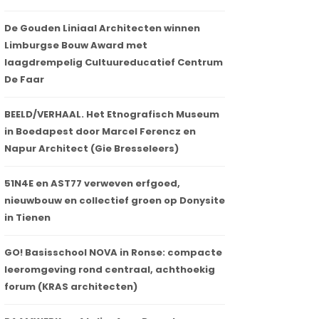
De Gouden Liniaal Architecten winnen
Limburgse Bouw Award met
laagdrempelig Cultuureducatief Centrum
De Faar
BEELD/VERHAAL. Het Etnografisch Museum
in Boedapest door Marcel Ferencz en
Napur Architect (Gie Bresseleers)
51N4E en AST77 verweven erfgoed,
nieuwbouw en collectief groen op Donysite
in Tienen
GO! Basisschool NOVA in Ronse: compacte
leeromgeving rond centraal, achthoekig
forum (KRAS architecten)