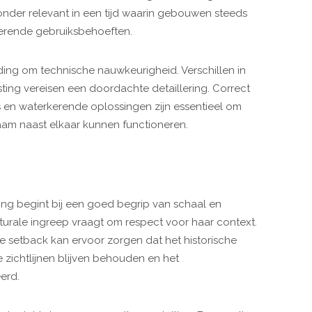
onder relevant in een tijd waarin gebouwen steeds
erende gebruiksbehoeften.
iding om technische nauwkeurigheid. Verschillen in
ing vereisen een doordachte detaillering. Correct
s en waterkerende oplossingen zijn essentieel om
am naast elkaar kunnen functioneren.
ing begint bij een goed begrip van schaal en
cturale ingreep vraagt om respect voor haar context.
le setback kan ervoor zorgen dat het historische
e zichtlijnen blijven behouden en het
eerd.