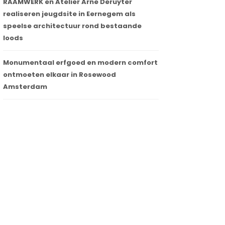
RAAMWERK en Atelier Arne Deruyter
realiseren jeugdsite in Eernegem als
speelse architectuur rond bestaande
loods
Monumentaal erfgoed en modern comfort
ontmoeten elkaar in Rosewood
Amsterdam