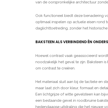
van de oorspronkelijke architectuur zonder 
Ook functioneel biedt deze benadering 
optimaal inspelen op actuele eisen rond to
daglichttoetreding, zonder het historisch
BAKSTEEN ALS VERBINDEND ÉN ONDER
Hoewel contrast vaak geassocieerd wordt m
noodzakelijk het geval te zijn. Baksteen i
om contrast te creëren.
Het materiaal sluit aan bij de tactiele en
maar laat zich door kleur, formaat en det
Een lichtgrijze of witte gevelsteen kan b
een bestaande gevel in roodbruine bakste
hedendaagse uitstraling die het nieuwe v