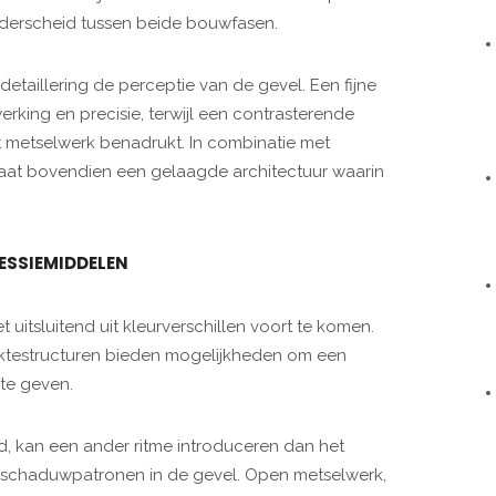
nderscheid tussen beide bouwfasen.
taillering de perceptie van de gevel. Een fijne
king en precisie, terwijl een contrasterende
t metselwerk benadrukt. In combinatie met
staat bovendien een gelaagde architectuur waarin
RESSIEMIDDELEN
 uitsluitend uit kleurverschillen voort te komen.
aktestructuren bieden mogelijkheden om een
 te geven.
d, kan een ander ritme introduceren dan het
schaduwpatronen in de gevel. Open metselwerk,