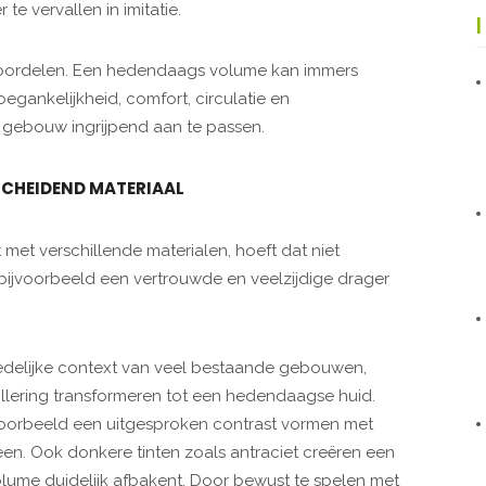
te vervallen in imitatie.
voordelen. Een hedendaags volume kan immers
egankelijkheid, comfort, circulatie en
e gebouw ingrijpend aan te passen.
SCHEIDEND MATERIAAL
et verschillende materialen, hoeft dat niet
s bijvoorbeeld een vertrouwde en veelzijdige drager
 stedelijke context van veel bestaande gebouwen,
aillering transformeren tot een hedendaagse huid.
ijvoorbeeld een uitgesproken contrast vormen met
en. Ook donkere tinten zoals antraciet creëren een
olume duidelijk afbakent. Door bewust te spelen met