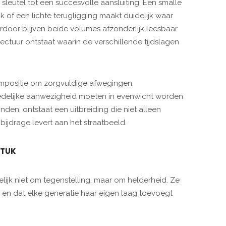
sleutel tot een succesvolle aansluiting. Een smalle
of een lichte terugligging maakt duidelijk waar
erdoor blijven beide volumes afzonderlijk leesbaar
ctuur ontstaat waarin de verschillende tijdslagen
ompositie om zorgvuldige afwegingen.
 stedelijke aanwezigheid moeten in evenwicht worden
en, ontstaat een uitbreiding die niet alleen
bijdrage levert aan het straatbeeld.
STUK
elijk niet om tegenstelling, maar om helderheid. Ze
en dat elke generatie haar eigen laag toevoegt