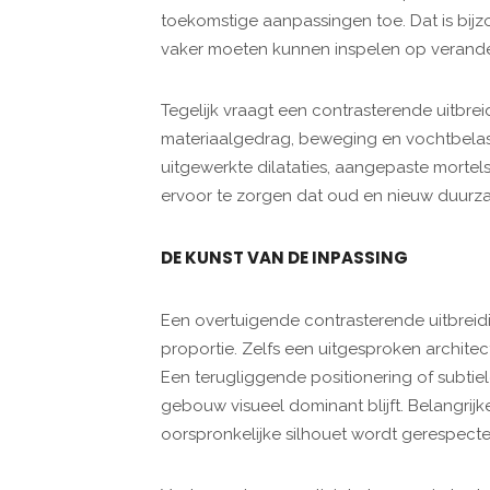
toekomstige aanpassingen toe. Dat is bijz
vaker moeten kunnen inspelen op verand
Tegelijk vraagt een contrasterende uitbre
materiaalgedrag, beweging en vochtbelast
uitgewerkte dilataties, aangepaste mortel
ervoor te zorgen dat oud en nieuw duurza
DE KUNST VAN DE INPASSING
Een overtuigende contrasterende uitbreid
proportie. Zelfs een uitgesproken archite
Een terugliggende positionering of subtie
gebouw visueel dominant blijft. Belangrijk
oorspronkelijke silhouet wordt gerespect