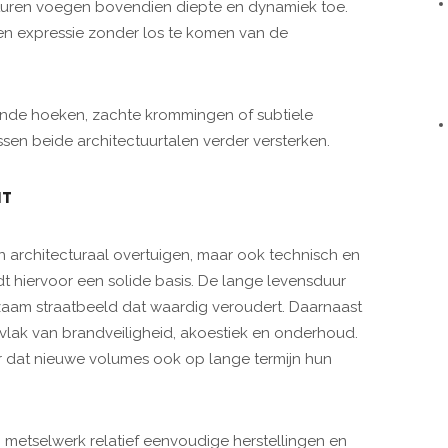
cturen voegen bovendien diepte en dynamiek toe.
gen expressie zonder los te komen van de
onde hoeken, zachte krommingen of subtiele
n beide architectuurtalen verder versterken.
NT
n architecturaal overtuigen, maar ook technisch en
 hiervoor een solide basis. De lange levensduur
rzaam straatbeeld dat waardig veroudert. Daarnaast
 vlak van brandveiligheid, akoestiek en onderhoud.
r dat nieuwe volumes ook op lange termijn hun
metselwerk relatief eenvoudige herstellingen en