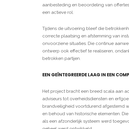
aanbesteding en beoordeling van offerte
een actieve rol.
Tijdens de uitvoering bleef die betrokke
correcte plaatsing en afstemming van inst
onvoorziene situaties. Die continue aanwe
ontwerp ook effectief te realiseren, onda
betrokken partijen.
EEN GEÏNTEGREERDE LAAG IN EEN COMP
Het project bracht een breed scala aan a
adviseurs tot overheidsdiensten en erfgoe
brandveiligheid voortdurend afgestemd wor
en behoud van historische elementen. Die 
als een afzonderlijk systeem werd toege
geheel werd ontwikkeld.