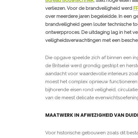
Bureau Bouwtechniek
, stelt hoge eisen aa
verliezen. Voor de brandveiligheid werd
FP
over meerdere jaren begeleidde. In een ge
brandveiligheid geen louter technische t
ontwerpproces. De uitdaging lag in het 
veiligheidsverwachtingen met een besc
Die opgave speelde zich af binnen een in
de Britselei werd grondig gestript en hers
aandacht voor waardevolle interieurs zoals
moest het complex opnieuw functioneren
bijhorende eisen rond veiligheid, circula
van de meest delicate evenwichtsoefening
MAATWERK IN AFWEZIGHEID VAN DUID
Voor historische gebouwen zoals dit besta