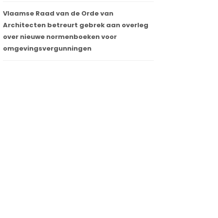
Vlaamse Raad van de Orde van
Architecten betreurt gebrek aan overleg
over nieuwe normenboeken voor
omgevingsvergunningen
Bureau Bouwtechniek maakt van
Gerechts