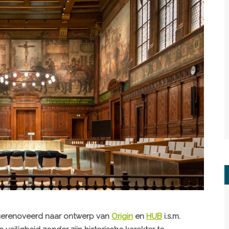
gerenoveerd naar ontwerp van
Origin
en
HUB
i.s.m.