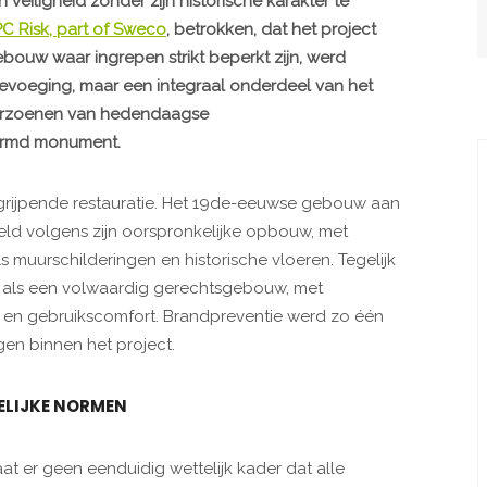
n veiligheid zonder zijn historische karakter te
C Risk, part of Sweco
, betrokken, dat het project
bouw waar ingrepen strikt beperkt zijn, werd
oevoeging, maar een integraal onderdeel van het
verzoenen van hedendaagse
hermd monument.
grijpende restauratie. Het 19de-eeuwse gebouw aan
teld volgens zijn oorspronkelijke opbouw, met
 muurschilderingen en historische vloeren. Tegelijk
 als een volwaardig gerechtsgebouw, met
tie en gebruikscomfort. Brandpreventie werd zo één
en binnen het project.
ELIJKE NORMEN
at er geen eenduidig wettelijk kader dat alle