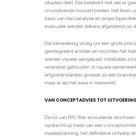
situaties dekt. Dat betekent niet dat er ge
onvoldoende houvast bieden. Het team van
basis van risicoanalyse en projectspecifi
evacuatie werden telkens afgestemd op de
Die benadering vroeg om een grote precis
geïntegreerd worden en mochten het histo
werden visueel aangepast, installaties zo
reversibel gehouden. In nauwe samenwerk
erfgoedinstanties groeide zo een brandve
maar er als het ware in meewerkt.
VAN CONCEPTADVIES TOT UITVOERING
De rol van FPC Risk evolueerde doorheen 
opdracht op basis van een conceptschets, 
masterplanning, het definitieve ontwerp 