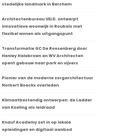
stedelijke landmark in Berchem
Architectenbureau VELD. ontwerpt
innovatieve woonwijk in Roubaix met
flexibel wonen als uitgangspunt
Transformatie GC De Roosenberg door
Henley Halebrown en WV Architecten
opent gebouw naar park en vijvers
Pionier van de moderne zorgarchitectuur
Norbert Boeckx overleden
Klimaatbestendig ontwerpen: de Ladder
van Koeling als leidraad
Knauf Academy zet in op lokale
opleidingen en digitaal aanbod