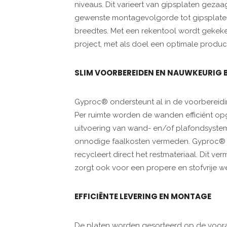
niveaus. Dit varieert van gipsplaten gez
gewenste montagevolgorde tot gipsplaten
breedtes. Met een rekentool wordt gekeken
project, met als doel een optimale product
SLIM VOORBEREIDEN EN NAUWKEURIG
Gyproc® ondersteunt al in de voorbereidi
Per ruimte worden de wanden efficiënt op
uitvoering van wand- en/of plafondsyst
onnodige faalkosten vermeden. Gyproc® s
recycleert direct het restmateriaal. Dit v
zorgt ook voor een propere en stofvrije w
EFFICIËNTE LEVERING EN MONTAGE
De platen worden gesorteerd op de voor