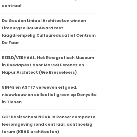
centraal
De Gouden Liniaal Architecten winnen
Limburgse Bouw Award met
laagdrempelig Cultuureducatief Centrum
De Faar
BEELD/VERHAAL. Het Etnografisch Museum
in Boedapest door Marcel Ferencz en
Napur Architect (Gie Bresseleers)
51N4E en AST77 verweven erfgoed,
nieuwbouw en collectief groen op Donysite
in Tienen
GO! Basisschool NOVA in Ronse: compacte
leeromgeving rond centraal, achthoekig
forum (KRAS architecten)