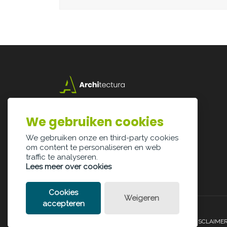
Lazarijstraat 168
3500 Hasselt
We gebruiken cookies
info@architectura.be
We gebruiken onze en third-party cookies
om content te personaliseren en web
traffic te analyseren.
Lees meer over cookies
Cookies
Weigeren
accepteren
PRIVACY POLICY
COOKIE POLICY
LEGAL DISCLAIME