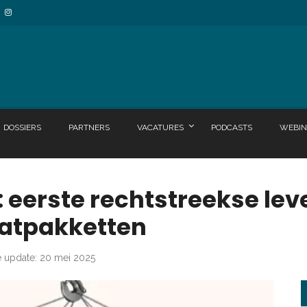
DOSSIERS
PARTNERS
VACATURES
PODCASTS
WEBIN
ë: eerste rechtstreekse le
aatpakketten
e update: 20 mei 2025