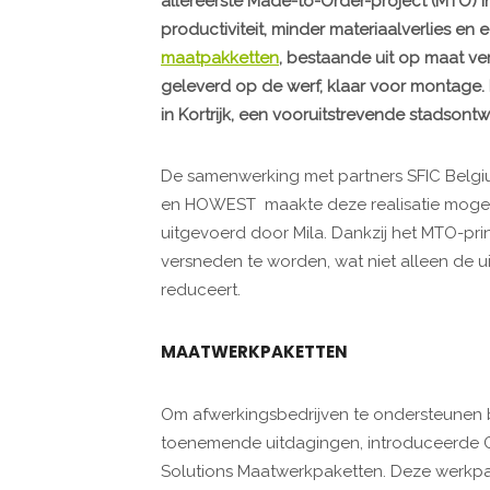
allereerste Made-to-Order-project (MTO) i
productiviteit, minder materiaalverlies en e
maatpakketten
, bestaande uit op maat ve
geleverd op de werf, klaar voor montage.
in Kortrijk, een vooruitstrevende stadsont
De samenwerking met partners SFIC Belgi
en HOWEST maakte deze realisatie mogeli
uitgevoerd door Mila. Dankzij het MTO-pr
versneden te worden, wat niet alleen de 
reduceert.
MAATWERKPAKETTEN
Om afwerkingsbedrijven te ondersteunen 
toenemende uitdagingen, introduceerde 
Solutions Maatwerkpaketten. Deze werkpak