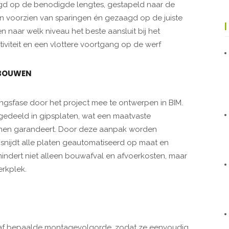
aagd op de benodigde lengtes, gestapeld naar de
 voorzien van sparingen én gezaagd op de juiste
 naar welk niveau het beste aansluit bij het
iviteit en een vlottere voortgang op de werf
 BOUWEN
ngsfase door het project mee te ontwerpen in BIM.
gedeeld in gipsplaten, wat een maatvaste
emen garandeert. Door deze aanpak worden
nijdt alle platen geautomatiseerd op maat en
ermindert niet alleen bouwafval en afvoerkosten, maar
erkplek.
af bepaalde montagevolgorde, zodat ze eenvoudig