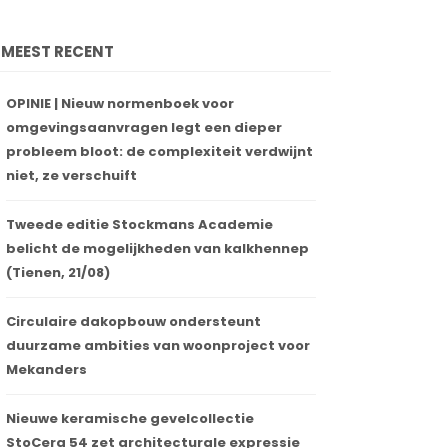
MEEST RECENT
OPINIE | Nieuw normenboek voor
omgevingsaanvragen legt een dieper
probleem bloot: de complexiteit verdwijnt
niet, ze verschuift
Tweede editie Stockmans Academie
belicht de mogelijkheden van kalkhennep
(Tienen, 21/08)
Circulaire dakopbouw ondersteunt
duurzame ambities van woonproject voor
Mekanders
Nieuwe keramische gevelcollectie
StoCera 54 zet architecturale expressie