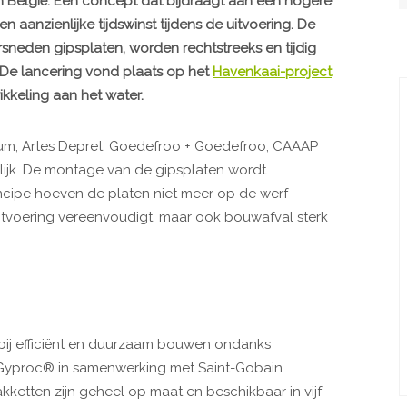
n België. Een concept dat bijdraagt aan een hogere
en aanzienlijke tijdswinst tijdens de uitvoering. De
rsneden gipsplaten, worden rechtstreeks en tijdig
 De lancering vond plaats op het
Havenkaai-project
wikkeling aan het water.
um, Artes Depret, Goedefroo + Goedefroo, CAAAP
jk. De montage van de gipsplaten wordt
incipe hoeven de platen niet meer op de werf
uitvoering vereenvoudigt, maar ook bouwafval sterk
bij efficiënt en duurzaam bouwen ondanks
Gyproc® in samenwerking met Saint-Gobain
ketten zijn geheel op maat en beschikbaar in vijf