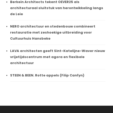
Berkein Architects tekent OEVER25 als
architecturaal sluitstuk van herontwikkeling langs
de Leie
NERO architectuur en stedenbouw combineert
restauratie met zeshoekige uitbreiding voor
Cultuurhuis Hansbeke
LAVA architecten geeft Sint-Katelijne-Waver nieuw
vrijetijdscentrum met agora en flexibele
architectuur
STEEN & BEEN. Rotte appels (Filip Canfyn)