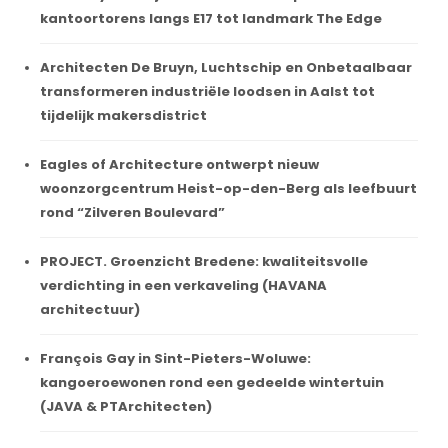
kantoortorens langs E17 tot landmark The Edge
Architecten De Bruyn, Luchtschip en Onbetaalbaar
transformeren industriële loodsen in Aalst tot
tijdelijk makersdistrict
Eagles of Architecture ontwerpt nieuw
woonzorgcentrum Heist-op-den-Berg als leefbuurt
rond “Zilveren Boulevard”
PROJECT. Groenzicht Bredene: kwaliteitsvolle
verdichting in een verkaveling (HAVANA
architectuur)
François Gay in Sint-Pieters-Woluwe:
kangoeroewonen rond een gedeelde wintertuin
(JAVA & PTArchitecten)