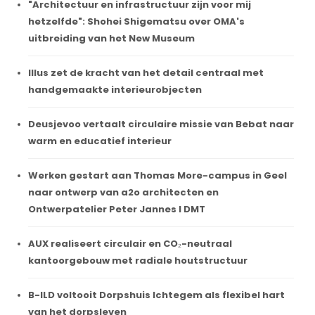
"Architectuur en infrastructuur zijn voor mij
hetzelfde": Shohei Shigematsu over OMA's
uitbreiding van het New Museum
Illus zet de kracht van het detail centraal met
handgemaakte interieurobjecten
Deusjevoo vertaalt circulaire missie van Bebat naar
warm en educatief interieur
Werken gestart aan Thomas More-campus in Geel
naar ontwerp van a2o architecten en
Ontwerpatelier Peter Jannes I DMT
AUX realiseert circulair en CO₂-neutraal
kantoorgebouw met radiale houtstructuur
B-ILD voltooit Dorpshuis Ichtegem als flexibel hart
van het dorpsleven