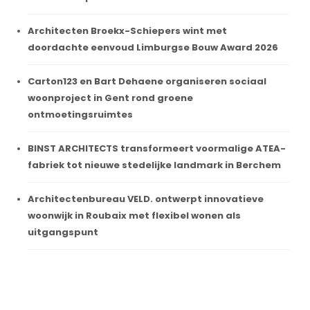
Architecten Broekx-Schiepers wint met
doordachte eenvoud Limburgse Bouw Award 2026
Carton123 en Bart Dehaene organiseren sociaal
woonproject in Gent rond groene
ontmoetingsruimtes
BINST ARCHITECTS transformeert voormalige ATEA-
fabriek tot nieuwe stedelijke landmark in Berchem
Architectenbureau VELD. ontwerpt innovatieve
woonwijk in Roubaix met flexibel wonen als
uitgangspunt