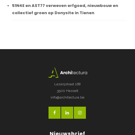
51N4E en AST77 verweven erfgoed, nieuwbouw en
collectief groen op Donysite in Tienen
Lazarijstraat 168
3500 Hasselt
info@architectura.be
Nieuwsbrief