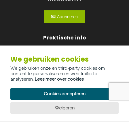
Abonneren
Praktische info
Agenda
We gebruiken cookies
Over ons
We gebruiken onze en third-party cookies om
content te personaliseren en web traffic te
Adverteren
analyseren.
Lees meer over cookies
Contact
Cookies accepteren
Weigeren
Een vraag?
PRIVACY POLICY
COOKIE POLICY
LEGAL DISCLAIMER
© Copyright Palindroom 2026