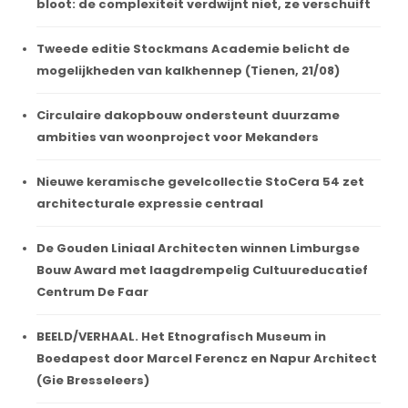
bloot: de complexiteit verdwijnt niet, ze verschuift
Tweede editie Stockmans Academie belicht de
mogelijkheden van kalkhennep (Tienen, 21/08)
Circulaire dakopbouw ondersteunt duurzame
ambities van woonproject voor Mekanders
Nieuwe keramische gevelcollectie StoCera 54 zet
architecturale expressie centraal
De Gouden Liniaal Architecten winnen Limburgse
Bouw Award met laagdrempelig Cultuureducatief
Centrum De Faar
BEELD/VERHAAL. Het Etnografisch Museum in
Boedapest door Marcel Ferencz en Napur Architect
(Gie Bresseleers)