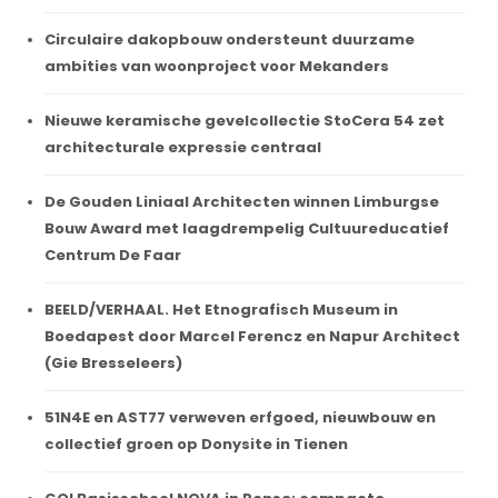
Circulaire dakopbouw ondersteunt duurzame
ambities van woonproject voor Mekanders
Nieuwe keramische gevelcollectie StoCera 54 zet
architecturale expressie centraal
De Gouden Liniaal Architecten winnen Limburgse
Bouw Award met laagdrempelig Cultuureducatief
Centrum De Faar
BEELD/VERHAAL. Het Etnografisch Museum in
Boedapest door Marcel Ferencz en Napur Architect
(Gie Bresseleers)
51N4E en AST77 verweven erfgoed, nieuwbouw en
collectief groen op Donysite in Tienen