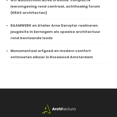
GO! Basisschool NOVA in Ronse: compacte
leeromgeving rond centraal, achthoekig forum
(KRAS architecten)
RAAMWERK en Atelier Arne Deruyter realiseren
jeugdsite in Eernegem als speelse architectuur
rond bestaande loods
Monumentaal erfgoed en modern comfort
ontmoeten elkaar in Rosewood Amsterdam