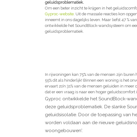
geluidsproblematiek.
Om een beter inzicht te krijgen in het geluidscom
Gyproc-website
. Uit de massale reacties kon opg
inneemt in ons dagelijks leven. Maar liefst 47 % v
ontwikkelde het
Soun
dB
lock
-wandsysteem om een e
geluidsproblematiek.
In rijwoningen kan 75% van de mensen zijn buren hor
55% dit als hinderlijk! Binnen een woning is het 
ervaart zo’n 31% van de mensen geluiden in meer o
dat er een vraag is naar een hoger geluidscomfort
Gyproc ontwikkelde het
Soun
dB
lock
-wand
deze geluidsproblematiek. De slanke
Sou
geluidsisolatie. Door de toepassing van h
worden voldaan aan de nieuwe geluidsnorm
woongebouwen'.