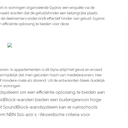
fort in woningen organiseerde Gyproc een enquête via de
emaakt worden dat de geluidshinder een belangrijke plaats
an de deelnemers ondervindt effectief hinder van geluid. Gyproc
fficiënte oplossing te bieden voor deze
en. In appartementen is dit bijna altijd het geval en ervaart
onvermijdelijk dat men geluiden hoort van medebewoners. Hier
f mindere mate als storend. Uit de antwoorden bleek duidelijk
 in woningen.
systeem om een efficiënte oplossing te bieden aan
n
dB
lock
-wanden bieden een buitengewoon hoge
et
Soun
dB
lock
-wandsysteem kan er ruimschoots
 NBN S01-400-1 -’Akoestische criteria voor