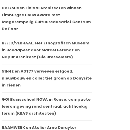
De Gouden Liniaal Architecten winnen
Limburgse Bouw Award met
laagdrempelig Cultuureducatief Centrum
De Faar
BEELD/VERHAAL. Het Etnografisch Museum
in Boedapest door Marcel Ferencz en
Napur Architect (Gie Bresseleers)
51N4E en AST77 verweven erfgoed,
nieuwbouw en collectief groen op Donysite
in Tienen
GO! Basisschool NOVA in Ronse: compacte
leeromgeving rond centraal, achthoekig
forum (KRAS architecten)
RAAMWERK en Atelier Arne Deruyter