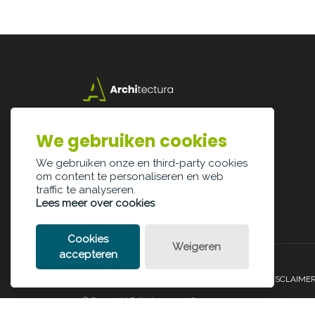
Lazarijstraat 168
3500 Hasselt
We gebruiken cookies
info@architectura.be
We gebruiken onze en third-party cookies
om content te personaliseren en web
traffic te analyseren.
Lees meer over cookies
Cookies
Weigeren
accepteren
PRIVACY POLICY
COOKIE POLICY
LEGAL DISCLAIME
© Copyright Palindroom 2026