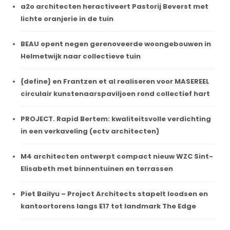
a2o architecten heractiveert Pastorij Beverst met
lichte oranjerie in de tuin
BEAU opent negen gerenoveerde woongebouwen in
Helmetwijk naar collectieve tuin
{define} en Frantzen et al realiseren voor MASEREEL
circulair kunstenaarspaviljoen rond collectief hart
PROJECT. Rapid Bertem: kwaliteitsvolle verdichting
in een verkaveling (ectv architecten)
M4 architecten ontwerpt compact nieuw WZC Sint-
Elisabeth met binnentuinen en terrassen
Piet Bailyu – Project Architects stapelt loodsen en
kantoortorens langs E17 tot landmark The Edge