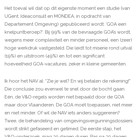
Het toeval wil dat op dit eigenste moment een studie (van
UGent, Ideaconsult en MONDEA, in opdracht van
Departement Omgeving) gepubliceerd wordt: ‘GOA een
knelpuntberoep?’. Bij 99% van de bevraagde GOA’s wordt,
wegens meer complexiteit en minder personeel, een (zeer)
hoge werkdruk vastgesteld. Die leidt tot miserie rond uitval
(19%) en uitstroom (49%) en tot een significant
hoeveelheid GOA-vacatures, zeker in kleine gemeenten.
Ik hoor het NAV al: “Zie je wel? En wij betalen de rekening!”
Die conclusie zou evenwel te snel door de bocht gaan.
Eén, de V&O-regels worden niet bepaald door de GOA
maar door Vlaanderen. De GOA moét toepassen, niet meer
en niet minder. Of wil de NAV iets anders suggereren?
Twee, de behandeling van omgevingsvergunningsdossiers
wordt strikt gefaseerd en getimed. De eerste stap, het
V&O-onderzoek, mag 30 dagen duren. Pas na 30 dagen