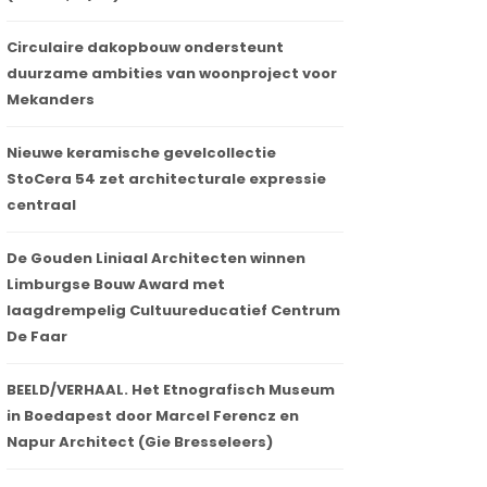
Circulaire dakopbouw ondersteunt
duurzame ambities van woonproject voor
Mekanders
Nieuwe keramische gevelcollectie
StoCera 54 zet architecturale expressie
centraal
De Gouden Liniaal Architecten winnen
Limburgse Bouw Award met
laagdrempelig Cultuureducatief Centrum
De Faar
BEELD/VERHAAL. Het Etnografisch Museum
in Boedapest door Marcel Ferencz en
Napur Architect (Gie Bresseleers)