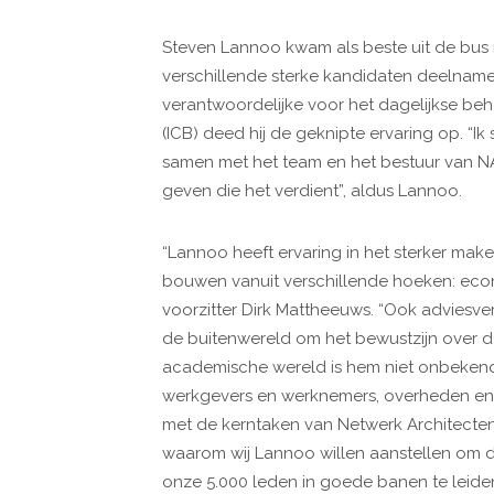
Steven Lannoo kwam als beste uit de bus
verschillende sterke kandidaten deelnamen
verantwoordelijke voor het dagelijkse beh
(ICB) deed hij de geknipte ervaring op. “Ik
samen met het team en het bestuur van N
geven die het verdient”, aldus Lannoo.
“Lannoo heeft ervaring in het sterker mak
bouwen vanuit verschillende hoeken: econom
voorzitter Dirk Mattheeuws. “Ook adviesve
de buitenwereld om het bewustzijn over de
academische wereld is hem niet onbekend
werkgevers en werknemers, overheden en
met de kerntaken van Netwerk Architect
waarom wij Lannoo willen aanstellen om d
onze 5.000 leden in goede banen te leiden