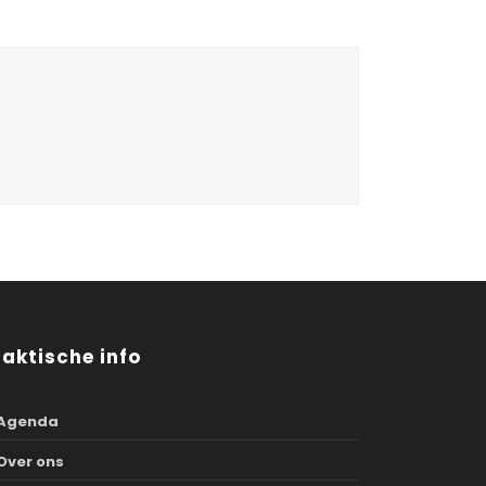
raktische info
Agenda
Over ons