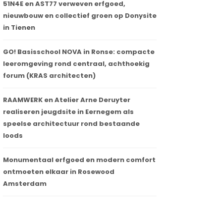
51N4E en AST77 verweven erfgoed,
nieuwbouw en collectief groen op Donysite
in Tienen
GO! Basisschool NOVA in Ronse: compacte
leeromgeving rond centraal, achthoekig
forum (KRAS architecten)
RAAMWERK en Atelier Arne Deruyter
realiseren jeugdsite in Eernegem als
speelse architectuur rond bestaande
loods
Monumentaal erfgoed en modern comfort
ontmoeten elkaar in Rosewood
Amsterdam