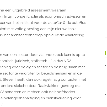
 na een uitgebreid assessment waaraan
. In zijn vorige functie als economisch adviseur en
eer van het Instituut voor de autoCar & de autoBus
 start met volle goesting aan mijn nieuwe taak:
AV het architectenberoep opnieuw de waardering
en van een sector door via onderzoek kennis op te
isch, juridisch, statistisch … ”, aldus NAV-
rlening voor de eigen sector en de brug slaan met
 sector te vergroten bij beleidsmensen en in de
. Steven heeft dan ook regelmatig contacten met
 andere stakeholders. Raakvlakken genoeg dus
en Vlaanderen en meteen ook de hoofdreden
e belangenbehartiging en dienstverlening voor
.”