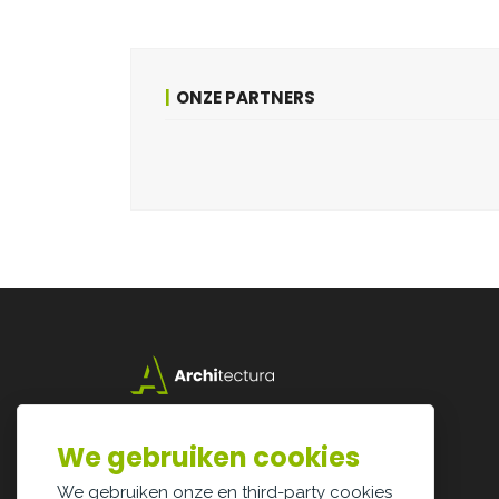
ONZE PARTNERS
Lazarijstraat 168
3500 Hasselt
We gebruiken cookies
info@architectura.be
We gebruiken onze en third-party cookies