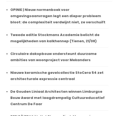
OPINIE | Nieuw normenboek voor
omgevingsaanvragen legt een dieper probleem
bloot: de complexiteit verdwijnt niet, ze verschuift
Tweede editie Stockmans Academie belicht de
mogelijkheden van kalkhennep (Tienen, 21/08)
Circulaire dakopbouw ondersteunt duurzame
ambities van woonproject voor Mekanders
Nieuwe keramische gevelcollectie StoCera 54 zet
architecturale expressie centraal
De Gouden Liniaal Architecten winnen Limburgse
Bouw Award met laagdrempelig Cultuureducatief
Centrum De Faar