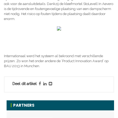
ook voor de aansluitdetails. Dankzij de kleefmortel StoLevell In Aevero
is de tijdrovende en foutengevoelige plaatsing van een dampscherm
niet nodig. Het risico op fouten tijdens de plaatsing daalt daardoor
enorm.
Internationaal werd het systeem al bekroond met verschillende
prijzen. Zo won het onder andere de ‘Product Innovation Award’ op
BAU 2013 in Munchen.
Deel dit artikel
PARTNERS