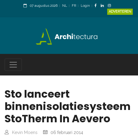
07 augustus 2026
NL
FR
Login
ADVERTEREN
Sto lanceert
binnenisolatiesysteem
StoTherm In Aevero
Kevin Moens
06 februari 2014