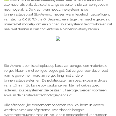
alternatief als blijkt dat isolatie langs de buitenzijde van een gebouw
niet mogelijk is. De kracht van het dunne systeem is de
binnenisolatieplaat Sto-Aevero, met een warmtegeleidingscoëfficiënt
van slechts 0,016 W/(m K). Deze extreem lage thermische geleiding
maakte het mogelijk om een binnenisolatiesysteem te ontwikkelen dat
heel wat dunner is dan conventionele binnenisolatiesystemen.
Sto-Aevero is een isolatieplaat op basis van aerogel, een materie die
vergelijkbaar is met een gedroogde gel. Dat zorgt er voor dat er veel
ruimte gewonnen wordt in vergelijking met andere
binnenisolatiesystemen. De isolatieplaten zijn beschikbaar in diktes
vanaf 10 mm. Zo kan je ook dagkanten en kleine hoekjes goed
isoleren. Isolatiesystemen die bestaan uit aerogel werden voorheen
enkel in de ruimtevaarttechnologie gebruikt.
Alle afzonderlijke systeemcomponenten van StoTherm In Aevero
werden op mekaar afgestemd, waardoor de hoogste
systeembetrouwbaarheid en -veiligheid gegarandeerd kan worden,