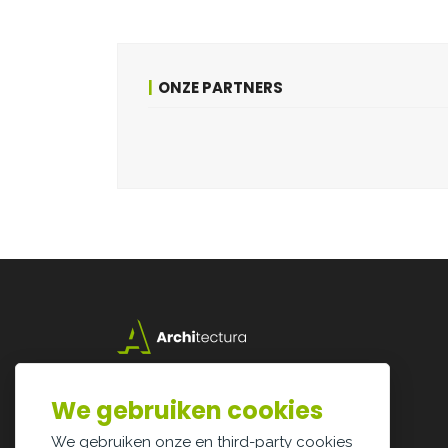
ONZE PARTNERS
Lazarijstraat 168
3500 Hasselt
We gebruiken cookies
info@architectura.be
We gebruiken onze en third-party cookies