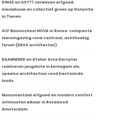
51N4E en AST77 verweven erfgoed,
nieuwbouw en collectief groen op Donysite
in Tienen
GO! Basisschool NOVA in Ronse: compacte
leeromgeving rond centraal, achthoekig
forum (KRAS architecten)
RAAMWERK en Atelier Arne Deruyter
realiseren jeugdsite in Eernegem als
speelse architectuur rond bestaande
loods
Monumentaal erfgoed en modern comfort
ontmoeten elkaar in Rosewood
Amsterdam