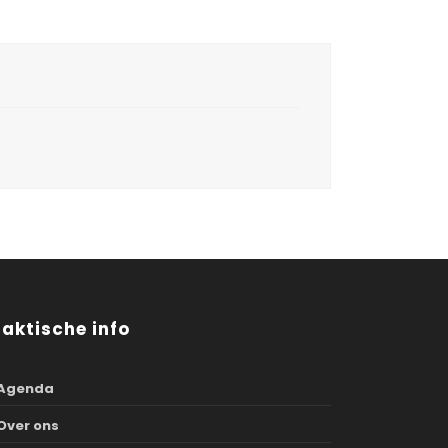
raktische info
Agenda
Over ons