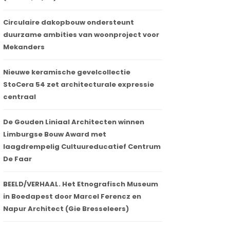
Circulaire dakopbouw ondersteunt
duurzame ambities van woonproject voor
Mekanders
Nieuwe keramische gevelcollectie
StoCera 54 zet architecturale expressie
centraal
De Gouden Liniaal Architecten winnen
Limburgse Bouw Award met
laagdrempelig Cultuureducatief Centrum
De Faar
BEELD/VERHAAL. Het Etnografisch Museum
in Boedapest door Marcel Ferencz en
Napur Architect (Gie Bresseleers)