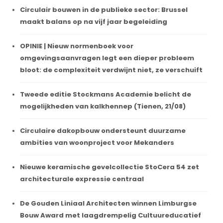
Circulair bouwen in de publieke sector: Brussel
maakt balans op na vijf jaar begeleiding
OPINIE | Nieuw normenboek voor
omgevingsaanvragen legt een dieper probleem
bloot: de complexiteit verdwijnt niet, ze verschuift
Tweede editie Stockmans Academie belicht de
mogelijkheden van kalkhennep (Tienen, 21/08)
Circulaire dakopbouw ondersteunt duurzame
ambities van woonproject voor Mekanders
Nieuwe keramische gevelcollectie StoCera 54 zet
architecturale expressie centraal
De Gouden Liniaal Architecten winnen Limburgse
Bouw Award met laagdrempelig Cultuureducatief