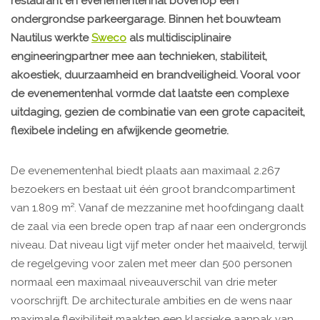
restaurant en evenementenhal bovenop een
ondergrondse parkeergarage. Binnen het bouwteam
Nautilus werkte
Sweco
als multidisciplinaire
engineeringpartner mee aan technieken, stabiliteit,
akoestiek, duurzaamheid en brandveiligheid. Vooral voor
de evenementenhal vormde dat laatste een complexe
uitdaging, gezien de combinatie van een grote capaciteit,
flexibele indeling en afwijkende geometrie.
De evenementenhal biedt plaats aan maximaal 2.267
bezoekers en bestaat uit één groot brandcompartiment
van 1.809 m². Vanaf de mezzanine met hoofdingang daalt
de zaal via een brede open trap af naar een ondergronds
niveau. Dat niveau ligt vijf meter onder het maaiveld, terwijl
de regelgeving voor zalen met meer dan 500 personen
normaal een maximaal niveauverschil van drie meter
voorschrijft. De architecturale ambities en de wens naar
maximale flexibiliteit maakten een klassieke aanpak van